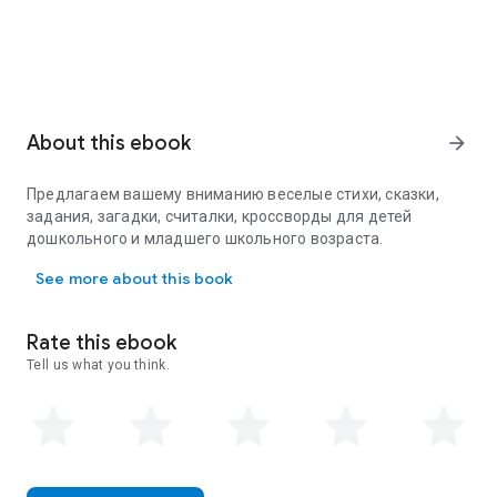
About this ebook
arrow_forward
Предлагаем вашему вниманию веселые стихи, сказки,
задания, загадки, считалки, кроссворды для детей
дошкольного и младшего школьного возраста.
Предлагаем вашему вниманию веселые стихи, сказки, задания
See more about this book
Rate this ebook
Tell us what you think.