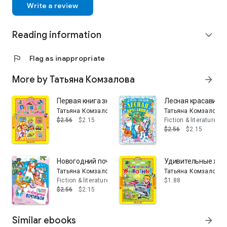
Write a review
Reading information
expand_more
flag
Flag as inappropriate
More by Татьяна Комзалова
arrow_forward
Первая книга знаний
Лесная красавица.
Татьяна Комзалова
Татьяна Комзалова
$2.56
$2.15
Fiction & literature
$2.56
$2.15
Новогодний почтальон
Удивительные жи
Татьяна Комзалова
Татьяна Комзалова
Fiction & literature
$1.88
$2.56
$2.15
Similar ebooks
arrow_forward