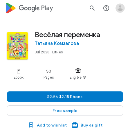
google_logo Play
search
help_outline
Весёлая переменка
Татьяна Комзалова
Jul 2020
· LitRes
family_home
50
Ebook
Pages
Eligible
info
$2.56
$2.15 Ebook
Free sample
Add to wishlist
Buy as gift