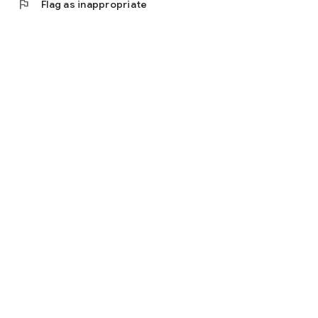
flag
Flag as inappropriate