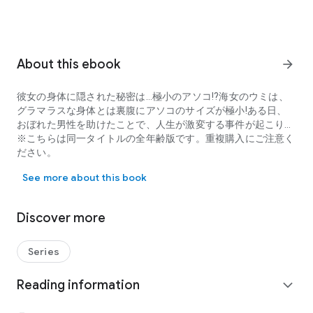
About this ebook
arrow_forward
彼女の身体に隠された秘密は…極小のアソコ!?海女のウミは、
グラマラスな身体とは裏腹にアソコのサイズが極小!ある日、
おぼれた男性を助けたことで、人生が激変する事件が起こり…
※こちらは同一タイトルの全年齢版です。重複購入にご注意く
ださい。
彼女の身体に隠された秘密は…極小のアソコ!?海女のウミは、グ
See more about this book
Discover more
Series
Reading information
expand_more