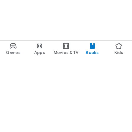
Games
Apps
Movies & TV
Books
Kids
Google Play
Play Pass
Play Points
Gift cards