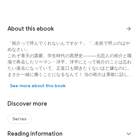
About this ebook
arrow_forward
「裕介って呼んでくれないんですか？」「…名前で呼ぶのはや
めなさい」
これぞ青天の霹靂。学生時代の黒歴史―――元恋人の裕介と職
場で再会したリーマン・洋平。洋平にとって裕介のことは忘れ
たい過去になっていて、正直口も聞きたくないほど嫌なのに。
まさか一緒に働くことになるなんて！ 当の裕介は果敢に話し
「裕介って呼んでくれないんですか？」「…名前で呼ぶのはやめな
かけてくるどころか「相変わらずうっかりさんで可愛いです
See more about this book
ね」なんて口説いてきて…？
お前が俺にしたこと、忘れたとは言わせないぞ…！！！！！！
トラウマを抱える先輩リーマンと年下ワンコ後輩の、純情再会
Discover more
ラブストーリー。【フィカス】
Series
Reading information
expand_more