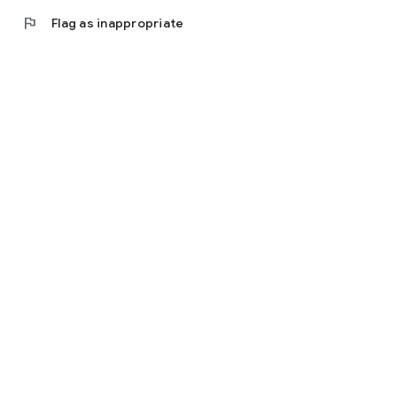
flag
Flag as inappropriate