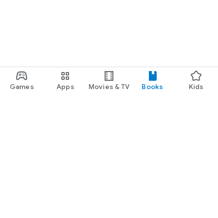
Games
Apps
Movies & TV
Books
Kids
Google Play
Play Pass
Play Points
Gift cards