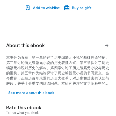
Add to wishlist
Buy as gift
About this ebook
arrow_forward
本书分为五章：第一章论述了历史编纂元小说的基础理论特征。
第二章讨论历史编纂元小说的历史表征方式。第三章探讨了历史
编纂元小说对历史的解构。第四章讨论了历史编纂元小说与历史
的重构。第五章作为结论探讨了历史编纂元小说的书写意义。当
今世界，正经历百年未遇的历史大变革，对历史和过去的认知与
解读，关乎十分重要的话语问题。本研究关注的文学阐释中的历
本书分为五章：第一章论述了历史编纂元小说的基础理论特征。第二
史认知和呈现，反映了当今西方知识界对此问题的认知。通过研
See more about this book
究，我们得知西方知识界也在反思和重建中从历史中获得对当下
世界的诠释力量。而当下我们中国知识分子对此问题的关注，更
有助于我们认清诸多西方式的话语策略，有助于我么在识别话语
Rate this ebook
陷阱的同时建立我们自己的历史诠释和话语主体。
Tell us what you think.