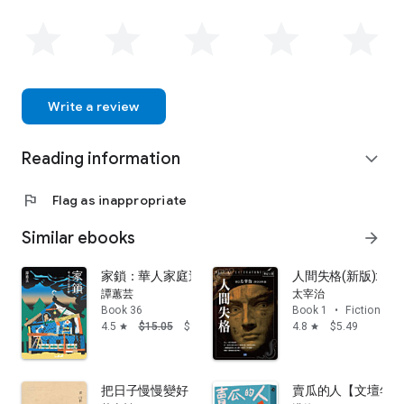
Write a review
Reading information
expand_more
flag
Flag as inappropriate
Similar ebooks
arrow_forward
家鎖：華人家庭這個巨獸
人間失格(新版):
譚蕙芸
太宰治
Book 36
Book 1
•
Fiction & li
4.5
$15.05
$9.99
4.8
$5.49
star
star
把日子慢慢變好
賣瓜的人【文壇年度