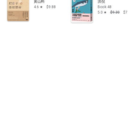
黃山料
洪倪
4.6
$9.88
Book 48
star
5.0
$9.30
$7.44
star