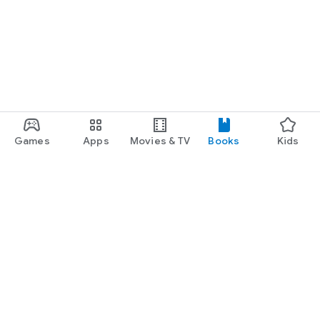
Games
Apps
Movies & TV
Books
Kids
Google Play
Play Pass
Play Points