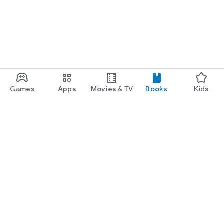
Games
Apps
Movies & TV
Books
Kids
Google Play
Play Pass
Play Points
Gift cards