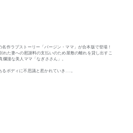
の名作ラブストーリー「バージン・ママ」が合本版で登場！
や別れた妻への慰謝料の支払いのため屋敷の離れを貸し出すこ
真爛漫な美人ママ「なぎささん」。
？
あるボディに不思議と惹かれていき……。
作ラブストーリー「バージン・ママ」が合本版で登場！ 妻と別れて半年の
社様より発売したものと同一作品になります。重複購入にはお気を付けく