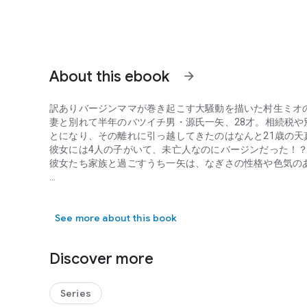
About this ebook
arrow_forward
訳ありバージンママが巻き起こす大騒動を描いた村生ミオ
妻と別れて半年のバツイチ男・源氏一矢、28才。相続税
とになり、その離れに引っ越してきたのはなんと21歳の天
彼女には4人の子がいて、未亡人なのにバージンだった！
彼女たち家族と過ごすうち一矢は、なぎさの性格や色気の
訳ありバージンママが巻き起こす大騒動を描いた村生ミオの名
【5～8巻収録】
See more about this book
-------------※こちらの作品は1992年3月に双葉
ださい------------
Discover more
Series