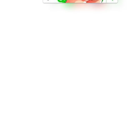
バツイチ男・源氏一矢、28才。相続税や別れた妻への慰謝料の支払いのた