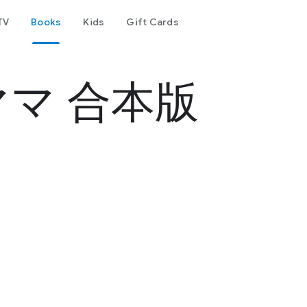
TV
Books
Kids
Gift Cards
マ 合本版