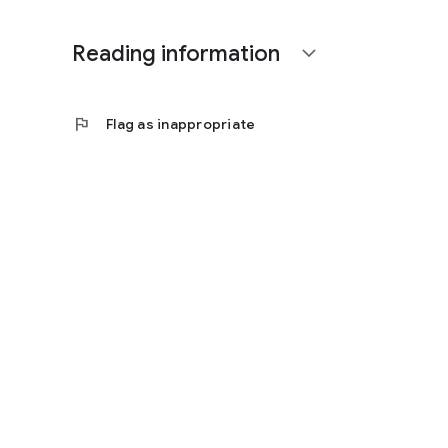
Reading information
expand_more
flag
Flag as inappropriate