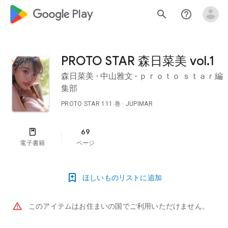
google_logo Play
search
help_outline
PROTO STAR 森日菜美 vol.1
森日菜美
·
中山雅文
·
ｐｒｏｔｏ ｓｔａｒ編
集部
PROTO STAR
111 巻
· JUPIMAR
69
電子書籍
ページ
ほしいものリストに追加
warning_amber
このアイテムはお住まいの国でご利用いただけません。