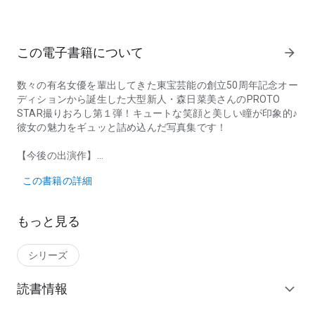
この電子書籍について
arrow_forward
数々の有名女優を輩出してきた東宝芸能の創立50周年記念オー
ディションから誕生した大型新人・森日菜美さんのPROTO
STAR撮りおろし第１弾！キュートな笑顔と美しい瞳が印象的♪
彼女の魅力をギュッと詰め込んだ写真集です！
【今後の出演作】
数々の有名女優を輩出してきた東宝芸能の創立50周年記念オーディショ
ドラマ 『ハルとアオのお弁当箱』(BSテレビ東京：10/12スタ
この書籍の詳細
ート)
レギュラーモデル 『ar』web YouTube(主婦と生活社)
もっと見る
『PROTO STAR』 これからの活躍が大いに期待できる美少
女を撮りおろしたデジタル写真集シリーズ！
シリーズ
読書情報
expand_more