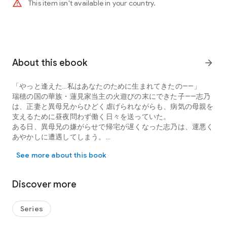
warning_amber
This item isn't available in your country.
About this ebook
arrow_forward
「やっと逢えた…私はあなたのために生まれてきたの——」
瑞穂の国の華族・蓮見家当主の火遊びの末にできた子——志乃
は、正妻と異母兄からひどく虐げられながらも、病気の母親を
支えるために昼夜問わず働く日々を送っていた。
ある日、異母兄の嫌がらせで帰宅が遅くなった志乃は、運悪く
あやかしに遭遇してしまう。
「やっと逢えた…私はあなたのために生まれてきたの——」 瑞穂
そこに駆けつけた退魔軍『桜花』に命を助けられるが、軍を率
See more about this book
いる麗しき神鬼（しんき）——暁人に出逢った瞬間、志乃の秘
められた力が覚醒して——？
Discover more
運命の出逢いからはじまる甘く切ない和風ラブロマンス！
50ページ
Series