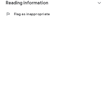
Reading information
expand_more
flag
Flag as inappropriate