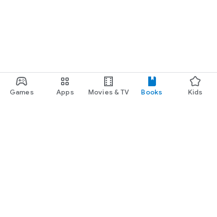
Games
Apps
Movies & TV
Books
Kids
Google Play
Play Pass
Play Points
Gift cards