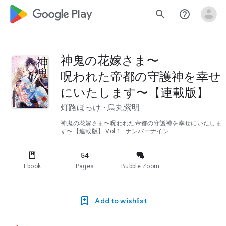
google_logo Play
search
help_outline
神鬼の花嫁さま〜
呪われた帝都の守護神を幸せ
にいたします〜【連載版】
灯路ほっけ
·
烏丸紫明
神鬼の花嫁さま〜呪われた帝都の守護神を幸せにいたしま
す〜【連載版】
Vol 1
· ナンバーナイン
54
Ebook
Pages
Bubble Zoom
Add to wishlist