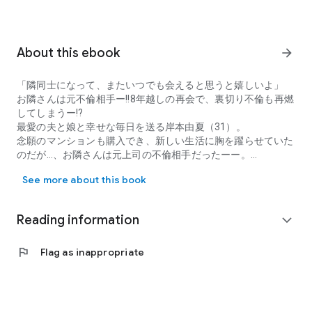
About this ebook
arrow_forward
「隣同士になって、またいつでも会えると思うと嬉しいよ」
お隣さんは元不倫相手ー!!8年越しの再会で、裏切り不倫も再燃
してしまうー!?
最愛の夫と娘と幸せな毎日を送る岸本由夏（31）。
念願のマンションも購入でき、新しい生活に胸を躍らせていた
のだが…、お隣さんは元上司の不倫相手だったーー。
「隣同士になって、またいつでも会えると思うと嬉しいよ」 お隣さ
8年前の過ちとは言え、夫や娘にバレたらとんでもないことに
See more about this book
なる…。
距離を置こうとする由夏だったが、元上司は下卑た笑みを浮か
べて関係再開を迫ってきて!?
Reading information
expand_more
「あの時だってバレずにうまくやってたんだし、また楽しもう
ぜ」
flag
Flag as inappropriate
夫にバラされるか否は元上司の気分次第…。私、これからどう
なっちゃうの…。