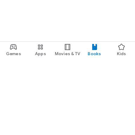
Games
Apps
Movies & TV
Books
Kids
Google Play
Play Pass
Play Points
Gift cards