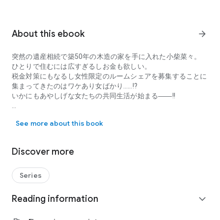
About this ebook
arrow_forward
突然の遺産相続で築50年の木造の家を手に入れた小柴菜々。
ひとりで住むには広すぎるしお金も欲しい。
税金対策にもなるし女性限定のルームシェアを募集することに
集まってきたのはワケあり女ばかり……!?
いかにもあやしげな女たちの共同生活が始まる――!!
突然の遺産相続で築50年の木造の家を手に入れた小柴菜々。 ひと
優子はお腹の子を産むことを決意し、
See more about this book
亜美も絹枝から何らかの資格を取ることを進められる。
それは男とか女とか関係なく亜美が亜美で生きていくために
必要なことだと諭される。
Discover more
アイドルの夢をあきらめるわけではないが、
自分の居場所を求めて動きだす。
菜々は自分だけが取り残されたような疎外感を感じてしまう
Series
――。
Reading information
expand_more