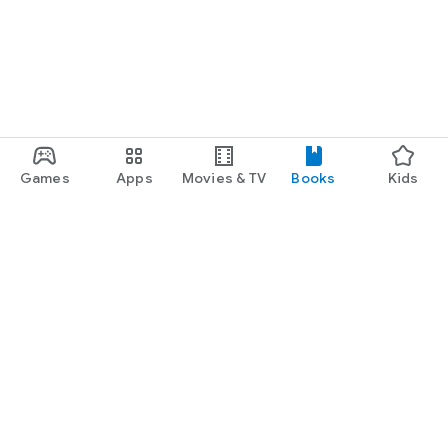
Games
Apps
Movies & TV
Books
Kids
Google Play
Play Pass
Play Points
Gift cards