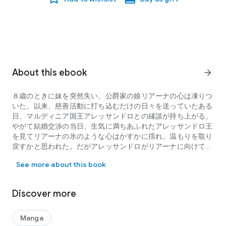
About this ebook
arrow_forward
８歳のときに妹を突然失い、公爵家の娘リアーナの心は凍りつ
いた。以来、慈善活動に打ち込むだけの日々を送っていたある
日、マルディニア国王アレッサンドロとの縁談が持ち上がる。
やがて結婚交渉の当日、生気に満ちあふれたアレッサンドロ王
を見てリアーナの氷のような心はかすかに揺れ、温もりを取り
戻すかと思われた。だがアレッサンドロがリアーナに向けてき
８歳のときに妹を突然失い、公爵家の娘リアーナの心は凍りついた
たまなざしはぞっとするほど冷たかった…。私を花嫁にと望ん
See more about this book
でおきながら、なぜ蔑みの目で見るの——？
Discover more
Manga