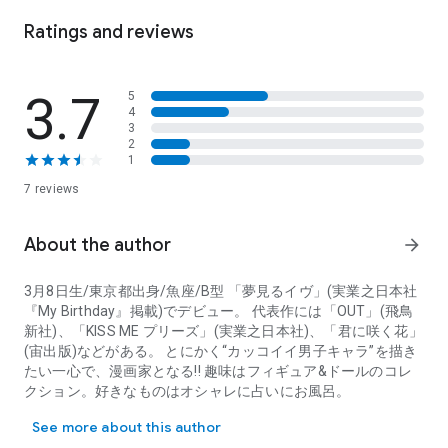
Ratings and reviews
3.7
5
4
3
2
1
7 reviews
About the author
arrow_forward
3月8日生/東京都出身/魚座/B型 「夢見るイヴ」(実業之日本社
『My Birthday』掲載)でデビュー。 代表作には「OUT」(飛鳥
新社)、「KISS ME プリーズ」(実業之日本社)、「君に咲く花」
(宙出版)
などがある。 とにかく“カッコイイ男子キャラ”を描き
たい一心で、
漫画家となる!! 趣味はフィギュア&ドールのコレ
クション。
好きなものはオシャレに占いにお風呂。
3月8日生/東京都出身/魚座/B型 「夢見るイヴ」(実業之日本社『M
See more about this author