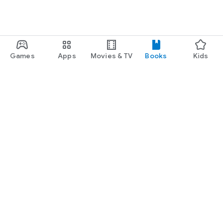
Games
Apps
Movies & TV
Books
Kids
Google Play
Play Pass
Play Points
Gift cards
Redeem
Refund policy