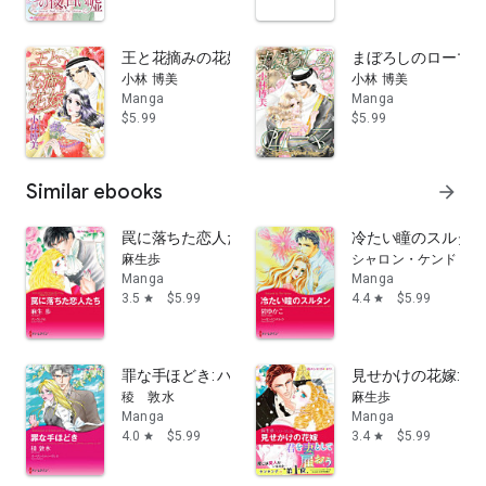
王と花摘みの花嫁: ハーレクインコミックス
まぼろしのローマ:
小林 博美
小林 博美
Manga
Manga
$5.99
$5.99
Similar ebooks
arrow_forward
罠に落ちた恋人たち: ハーレクインコミックス
冷たい瞳のスルタン
麻生歩
シャロン・ケンドリッ
Manga
Manga
3.5
$5.99
4.4
$5.99
star
star
罪な手ほどき: ハーレクインコミックス
見せかけの花嫁: 
稜 敦水
麻生歩
Manga
Manga
4.0
$5.99
3.4
$5.99
star
star