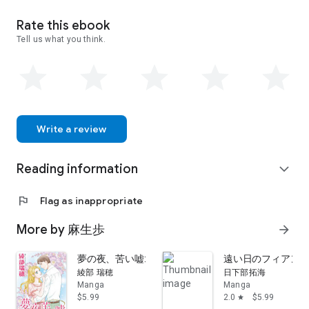
Rate this ebook
Tell us what you think.
Write a review
Reading information
expand_more
flag
Flag as inappropriate
More by 麻生歩
arrow_forward
夢の夜、苦い嘘: ハーレクインコミックス
遠い日のフィアンセ
綾部 瑞穂
日下部拓海
Manga
Manga
$5.99
2.0
$5.99
star