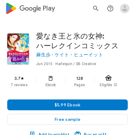
google_logo Play
search
help_outline
愛なき王と氷の女神:
ハーレクインコミックス
麻生歩
·
ケイト・ヒューイット
Jun 2015
· Harlequin / SB Creative
family_home
3.7
128
star
7 reviews
Ebook
Pages
Eligible
info
$5.99 Ebook
Free sample
Add to wishlist
Buy as gift