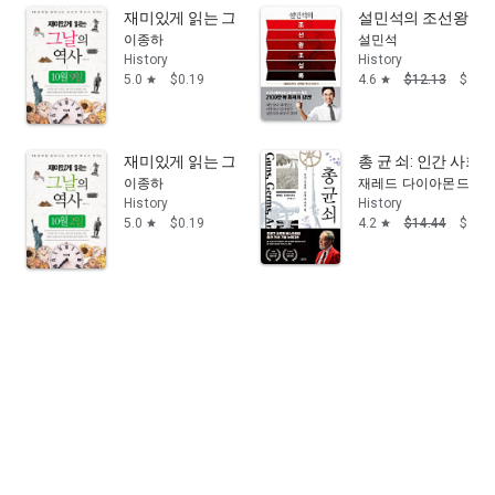
이 책은 우리나라 주요 인물들의 삶을 비롯하여 정치·경제·문화
재미있게 읽는 그날의 역사 10월 9일
설민석의 조선왕조실
예술 등 전 영역에서 일어난 개별적인 사건들을 한데서 볼 수 있
이종하
설민석
는 책이다. 하루하루 한국사의 흐름을 뒤바꾼 역사적 사건들을 기
History
History
술하여 특정 시대와 지난 역사에 대한 일반 상식을 한눈에 파악할
5.0
$0.19
4.6
$12.13
$9.99
star
star
수 있다.
[
목차]
2월 21일
재미있게 읽는 그날의 역사 10월 2일
총 균 쇠: 인간 사회
머리말
이종하
재레드 다이아몬드
History
History
한국사
5.0
$0.19
4.2
$14.44
$9.99
star
star
독립운동가 단재 신채호 사망 | 재일 교포 권희로, 일본 경찰과 대
치
세계사
닉슨 미국 대통령 최초로 중국 방문 | 미국 흑인 해방 운동가 맬컴
엑스 피살 | 네덜란드 철학자 스피노자 사망 | 아랍 연합 공화국 탄
생 | 오스트리아 음악가 체르니 출생 | 루마니아 조각가 브랑쿠시
출생 | 스페인의 기타리스트 세고비아 출생
Arachne Publishing Company.