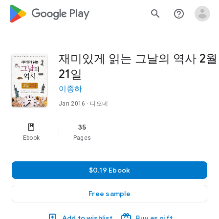
google_logo Play
search
help_outline
재미있게 읽는 그날의 역사 2월
21일
이종하
Jan 2016
· 디오네
35
Ebook
Pages
$0.19 Ebook
Free sample
Add to wishlist
Buy as gift