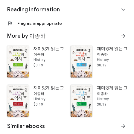
한 시대를 이끌어 갔던 유명 인물의 출생과 사망, 인류의 문화유
Reading information
expand_more
산, 시대를 뒤흔든 역사적 사건 등 달력에는 기록되지 않은 지난
역사 속 오늘이 이 책 한 권에 펼쳐진다.
오늘 날짜의 역사가 흥미진진하게 펼쳐진다
flag
Flag as inappropriate
인류의 역사는 하루아침에 이루어진 것이 아니다. 지난 역사 속 2
월의 오늘, 우리나라에는 과연 무슨 일이 있었을까?
More by 이종하
arrow_forward
1447년 2월 28일 최항·박팽년·신숙주 등은 마침내 주해를 완성하
였다. 그리고 세종은 1447년 10월에 『용비어천가』 550질을 신
재미있게 읽는 그날의 역사 1월 19일
재미있게 읽는 그날의 
하들에게 내렸다. 『용비어천가』와 그 주해를 맡은 사람들은 대
이종하
이종하
부분 훈민정음 창제에도 그 이름을 올리고 있는데 이것은 두 가지
History
History
일이 깊은 연관 속에 이루어졌음을 뜻한다. 『용비어천가』는 세
$0.19
$0.19
종이 여섯 선조의 성덕을 찬양하여 왕손의 영구한 보전을 축원하
고 있는데, 이것의 궁극적인 목적은 조선 왕조의 창건을 합리화시
키는 것이었다.
재미있게 읽는 그날의 역사 6월 16일
재미있게 읽는 그날의 
한편 2009년 2월 16일 종교적 지도자이자 이 땅의 살아 있는 양
이종하
이종하
심, 가난한 이들의 벗이었던 김수환 추기경이 선종했다. 이날 종
History
History
파는 물론, 각계각층에서 고인을 추모하고 애도하는 행렬이 이어
$0.19
$0.19
졌으며 세계의 주요 언론 역시 긴급 뉴스로 보도하였다. 김수환
추기경은 1998년 5월 29일 서울대교구장과 평양교구장 서리직
을 사임하고 정진석 대주교에게 물려주었다. 이후에도 많은 사회
활동에 참가하여 세계적으로 최고령 추기경과 최장 재임 추기경
Similar ebooks
arrow_forward
으로서 알려졌다.