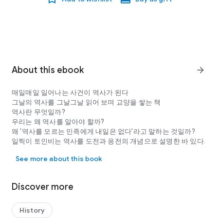
About this ebook
arrow_forward
매일매일 일어나는 사건이 역사가 된다
그날의 역사를 그날그날 읽어 보며 교양을 쌓는 책
역사란 무엇일까?
우리는 왜 역사를 알아야 할까?
왜 ‘역사를 모르는 민족에게 내일은 없다’라고 말하는 것일까?
일찍이 토인비는 역사를 도전과 응전의 개념으로 설명한 바 있다.
매일매일 일어나는 사건이 역사가 된다 그날의 역사를 그날그날 읽어 보
그것은 인류사 전체를 아우르는 커다란 카테고리를 설명하기에
See more about this book
는 더없이 좋은 개념이다. 그러나 미시적인 문제로 들어가면 얘기
가 달라진다.
이집트에서 태양력과 기하학, 천문학 그리고 건축술이 발달한 것
Discover more
은 나일 강의 범람에 따른 인간의 도전과 응전으로 설명될 수 있
다. 하지만 시대의 흐름에 발맞추거나 또는 앞서 나가는 예술사조
의 흐름은 토인비의 논리만으로는 설명하기 어렵다.
History