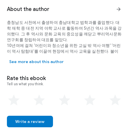
역사의 사전적 의미는 ‘인류 사회의 변천과 흥망의 과정, 또는 그
기록’ ‘한 사물이나 사실이 존재해 온 연혁’ ‘자연 현상이 변하여 온
About the author
arrow_forward
자취’이다. 즉 이미 지나간 시간 속에서 존재하는 사실, 또는 그 흐
름을 의미한다. 역사 자체는 관념 속에 존재한다는 것이다.
충청남도 서천에서 출생하여 충남대학교 법학과를 졸업했다. 대
그런 역사가 현대인의 삶에 구체적으로 구현되는 것은 기록을 통
학 재학 중 대전 지역 야학 교사로 활동하며 5년간 역사 과목을 강
해서이다. 기록과 흔적으로 존재하는 역사는 단 한순간도 현재와
의했다. 그 후 역사와 문화 교육의 중요성을 깨닫고 뿌리역사문화
단절된 적이 없으며, 눈앞에 펼쳐진 과거의 기록은 현재를 해석하
연구회를 창립하여 대표를 맡았다.
는 도구이자 미래를 미리 보여 주는 창이다. 이것이 우리가 역사
10년여에 걸쳐 ‘어린이와 청소년을 위한 교실 밖 역사 여행’ ‘어린
를 알아야 하며, 지구상의 모든 학교에서 반드시 역사를 가르치는
이 역사 탐험대’를 이끌며 현장에서 역사 교육을 실천했다. 불이
이유이다.
충청남도 서천에서 출생하여 충남대학교 법학과를 졸업했다. 대학 재학 
학교 등의 대안학교와 부흥고등학교 등에서 한국사 강의를 맡기
역사를 바꾼 사건들, 유명 인물의 출생과 사망,
See more about this author
도 했다. 또한 한국체험학습강사협회 회장을 지냈다.
인류의 문화유산과 정신세계에 대한 방대한 기록
저서로는 『신나는 체험학습 - 전라남도』 『신나는 체험학습 -
「재미있게 읽는 그날의 역사 시리즈」는 매일매일 일어난 사건
충청도』 등이 있으며, 공저로 『손에 잡히는 사회교과서 - 세계
이 역사가 된다는 사실에 기초하여 1월 1일부터 12월 31일까지
Rate this ebook
문화유산』 『손에 잡히는 사회교과서 - 우리 문화재』 등 시리즈
의 중요 사건들을 날짜별로 기록하였다. 사건의 중요도에 따라 서
Tell us what you think.
5권과 『지식N탐사 - 답사를 떠나요』가 있다.
술 분량을 달리했으며, 세계사적으로 중요한 모든 사건들을 최대
한 담으려 노력했다. 단순한 사실(fact)뿐만 아니라 사건의 원인
과 과정 및 영향에 대한 모든 과정들을 흥미진진하게 전하고 있다
.
이 책에 나와 있는 날짜는 태양력을 기준으로 하였으며 음력으로
기록된 사건이나 고대의 기록은 모두 현재 사용하는 태양력을 기
Write a review
준으로 환산하였다. 고대나 중세의 사건 가운데 날짜가 불명확한
것은 학계의 정설과 다수설에 따라 기술하였다.