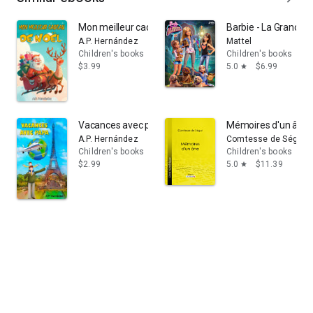
Mon meilleur cadeau de Noël: Un cadeau différent - un 
Barbie - La Grande 
A.P. Hernández
Mattel
Children's books
Children's books
$3.99
5.0
$6.99
star
Vacances avec papa: Livre pour enfants de 6 à 7 ans : u
Mémoires d'un âne
A.P. Hernández
Comtesse de Ségur,
Children's books
Children's books
$2.99
5.0
$11.39
star