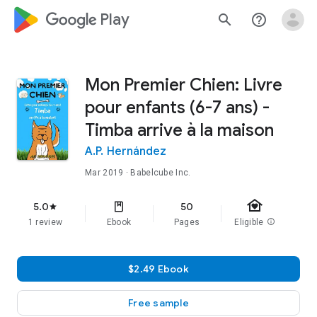
google_logo Play
search
help_outline
Mon Premier Chien: Livre
pour enfants (6-7 ans) -
Timba arrive à la maison
A.P. Hernández
Mar 2019
· Babelcube Inc.
family_home
5.0
50
star
1 review
Ebook
Pages
Eligible
info
$2.49 Ebook
Free sample