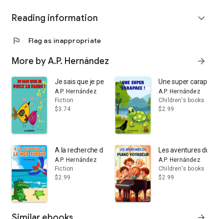
Reading information
expand_more
flag
Flag as inappropriate
More by A.P. Hernández
arrow_forward
Je sais que je peux le faire !
Une super carapace 
A.P. Hernández
A.P. Hernández
Fiction
Children's books
$3.74
$2.99
A la recherche de la mer perdue: Livre pour enfants de 
Les aventures du pia
A.P. Hernández
A.P. Hernández
Fiction
Children's books
$2.99
$2.99
Similar ebooks
arrow_forward