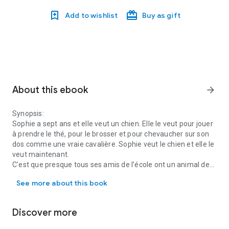
Add to wishlist
Buy as gift
About this ebook
arrow_forward
Synopsis:
Sophie a sept ans et elle veut un chien. Elle le veut pour jouer
à prendre le thé, pour le brosser et pour chevaucher sur son
dos comme une vraie cavalière. Sophie veut le chien et elle le
veut maintenant.
C’est que presque tous ses amis de l’école ont un animal de
Synopsis: Sophie a sept ans et elle veut un chien. Elle le veut pou
compagnie, à part elle. C’est pour cela, et après avoir
See more about this book
beaucoup insisté, qu’elle réussit à convaincre ses parents de
la laisser avoir un chien.
Et donc, une bonne journée... Timba arrive à la maison ! Mais
Discover more
Timba n’est pas prêt à jouer avec Sophie. Timba n’aime pas
prendre le thé, il n’aime pas qu’on le brosse, et encore moins,