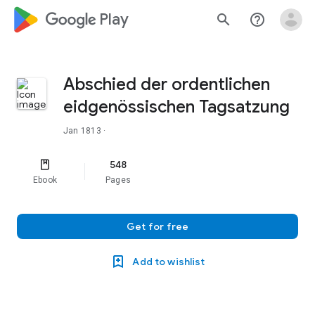
google_logo Play
search
help_outline
Abschied der ordentlichen
eidgenössischen Tagsatzung
Jan 1813
·
548
Ebook
Pages
Get for free
Add to wishlist