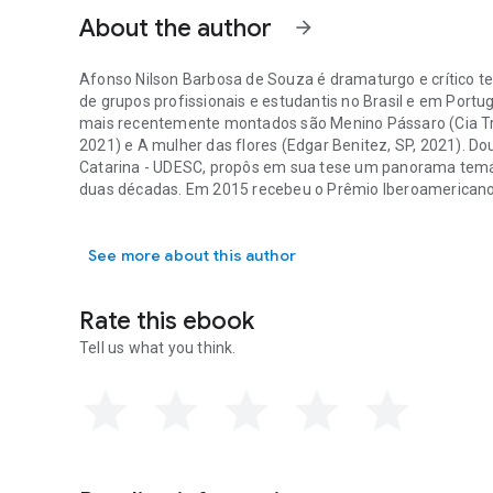
About the author
arrow_forward
Afonso Nilson Barbosa de Souza é dramaturgo e crítico te
de grupos profissionais e estudantis no Brasil e em Port
mais recentemente montados são Menino Pássaro (Cia Trap
2021) e A mulher das flores (Edgar Benitez, SP, 2021). D
Catarina - UDESC, propôs em sua tese um panorama temát
duas décadas. Em 2015 recebeu o Prêmio Iberoamericano 
Afonso Nilson Barbosa de Souza é dramaturgo e crítico te
Association of Theatre Critics (IATC), filiada à Unesco N
See more about this author
Rate this ebook
Tell us what you think.