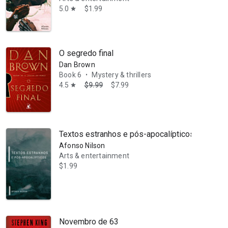
5.0
$1.99
star
O segredo final
Dan Brown
Book 6
Mystery & thrillers
•
4.5
$9.99
$7.99
star
Textos estranhos e pós-apocalípticos
Afonso Nilson
Arts & entertainment
$1.99
Novembro de 63