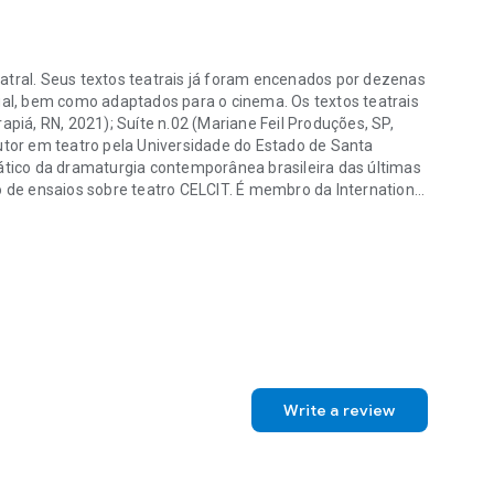
atral. Seus textos teatrais já foram encenados por dezenas
ugal, bem como adaptados para o cinema. Os textos teatrais
iá, RN, 2021); Suíte n.02 (Mariane Feil Produções, SP,
outor em teatro pela Universidade do Estado de Santa
ico da dramaturgia contemporânea brasileira das últimas
de ensaios sobre teatro CELCIT. É membro da International
atral. Seus textos teatrais já foram encenados por dezenas de grupo
asceu em Joinville/SC, em 1977.
Write a review