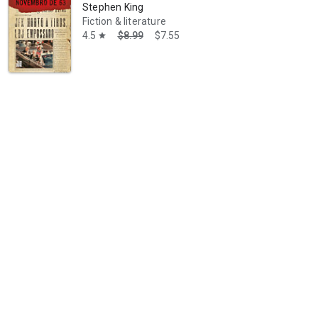
Stephen King
Fiction & literature
4.5
$8.99
$7.55
star