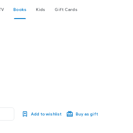
TV
Books
Kids
Gift Cards
Add to wishlist
Buy as gift