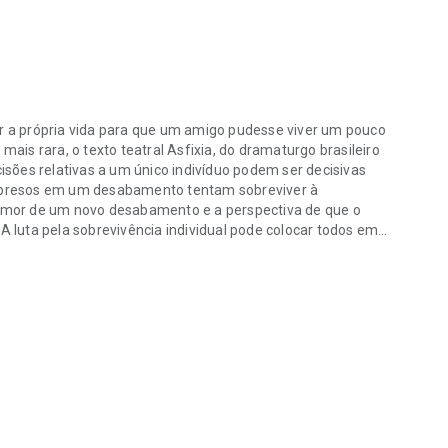
ar a própria vida para que um amigo pudesse viver um pouco
is rara, o texto teatral Asfixia, do dramaturgo brasileiro
sões relativas a um único indivíduo podem ser decisivas
os presos em um desabamento tentam sobreviver à
 temor de um novo desabamento e a perspectiva de que o
 A luta pela sobrevivência individual pode colocar todos em
ar a própria vida para que um amigo pudesse viver um pouco mais? Em 
inalidade comum pode ter consequências desastrosas.
ue depende de ações coletivas para sua própria
etição desenfreada se torna cruel e muitas vezes
deste texto poderá descobrir.