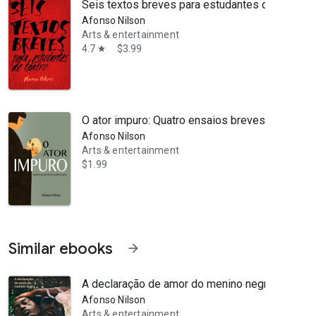
Seis textos breves para estudantes de teatro
Afonso Nilson
Arts & entertainment
4.7
$3.99
star
O ator impuro: Quatro ensaios breves sobre tea
s profissionais e estudantis no Brasil e em Portugal, bem como adap
Afonso Nilson
Arts & entertainment
$1.99
Similar ebooks
arrow_forward
A declaração de amor do menino negro: texto tea
Afonso Nilson
Arts & entertainment