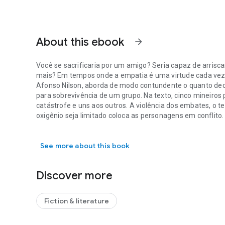
About this ebook
arrow_forward
Você se sacrificaria por um amigo? Seria capaz de arrisc
mais? Em tempos onde a empatia é uma virtude cada vez ma
Afonso Nilson, aborda de modo contundente o quanto deci
para sobrevivência de um grupo. Na texto, cinco mineir
catástrofe e uns aos outros. A violência dos embates, o
oxigênio seja limitado coloca as personagens em conflito.
Você se sacrificaria por um amigo? Seria capaz de arrisc
risco. Por outro lado, trabalhar em conjunto para uma f
Metáfora de um mundo com recursos naturais limitados q
See more about this book
preservação? Crítica a sistemas de trabalho onde a comp
assassina? Apenas o leitor que se aventurar aos subsolos 
Discover more
Fiction & literature