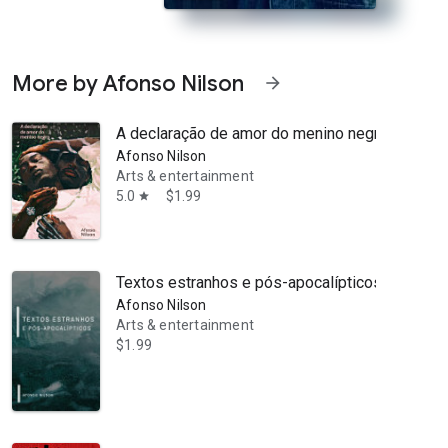
More by Afonso Nilson
arrow_forward
A declaração de amor do menino negro: texto tea
Afonso Nilson
Arts & entertainment
5.0
$1.99
star
tempos onde a empatia é uma virtude cada vez mais rara, o texto teat
Textos estranhos e pós-apocalípticos
Afonso Nilson
Arts & entertainment
$1.99