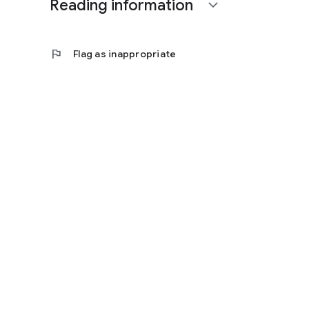
Reading information
expand_more
flag
Flag as inappropriate