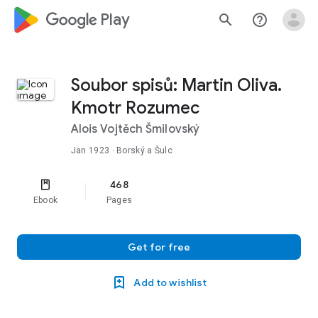
google_logo Play
search
help_outline
Soubor spisů: Martin Oliva.
Kmotr Rozumec
Alois Vojtěch Šmilovský
Jan 1923
· Borský a Šulc
468
Ebook
Pages
Get for free
Add to wishlist