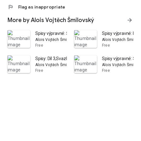
flag
Flag as inappropriate
More by Alois Vojtěch Šmilovský
arrow_forward
Spisy výpravné: Svazky 1–2
Spisy výpravné: Mar
Alois Vojtěch Šmilovský
Alois Vojtěch Šmilov
Free
Free
Spisy: Díl 3,Svazky 7–8
Spisy výpravné: Sva
Alois Vojtěch Šmilovský
Alois Vojtěch Šmilov
Free
Free