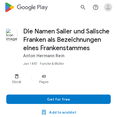
google_logo Play
search
help_outline
Die Namen Salier und Salische
Franken als Bezeichnungen
eines Frankenstammes
Anton Hermann Rein
Jan 1847
· Funcke & Müller
43
Ebook
Pages
Get for free
Add to wishlist