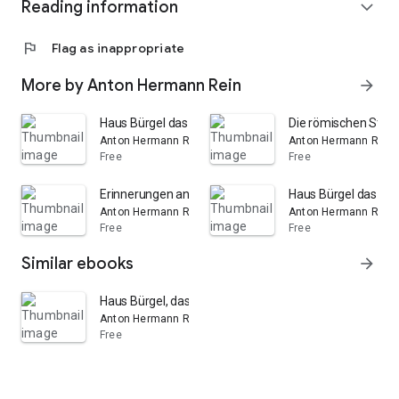
Reading information
expand_more
flag
Flag as inappropriate
More by Anton Hermann Rein
arrow_forward
Haus Bürgel das Römische Burungum nach Lage, Namen 
Die römischen Stati
Anton Hermann Rein
Anton Hermann Rein
Free
Free
Erinnerungen an Aug. Herm. Miemeyer ...
Haus Bürgel das Rö
Anton Hermann Rein
Anton Hermann REIN
Free
Free
Similar ebooks
arrow_forward
Haus Bürgel, das Römische Burungum nach Lage, Namen
Anton Hermann Rein
Free