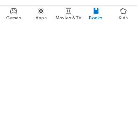
Games
Apps
Movies & TV
Books
Kids
Google Play
Play Pass
Play Points
Gift cards
Redeem
Refund policy
Kids & family