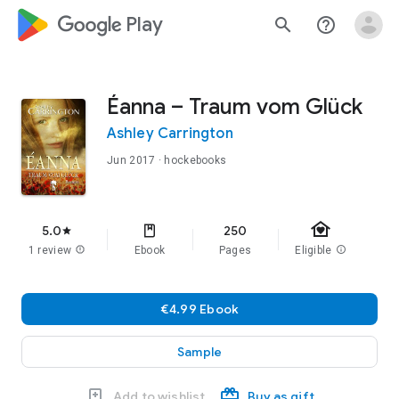
google_logo Play
search
help_outline
Éanna – Traum vom Glück
Ashley Carrington
Jun 2017
· hockebooks
family_home
5.0
250
star
1 review
report
Ebook
Pages
Eligible
info
€4.99 Ebook
Sample
Add to wishlist
Buy as gift