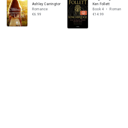
Ashley Carrington
Ken Follett
Romance
Book 4
•
Romance
€6.99
€14.99