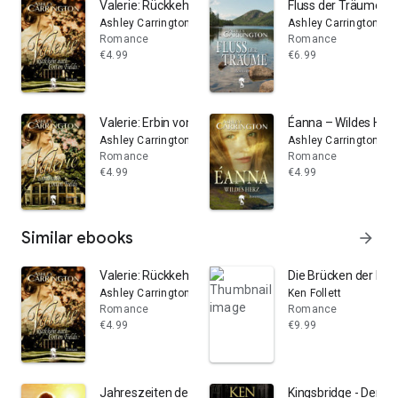
Valerie: Rückkehr nach Cotton Fields
Fluss der Träume
Ashley Carrington
Ashley Carrington
Romance
Romance
€4.99
€6.99
Valerie: Erbin von Cotton Fields
Éanna – Wildes Her
Ashley Carrington
Ashley Carrington
Romance
Romance
€4.99
€4.99
Similar ebooks
arrow_forward
Valerie: Rückkehr nach Cotton Fields
Die Brücken der Fre
Ashley Carrington
Ken Follett
Romance
Romance
€4.99
€9.99
Jahreszeiten der Liebe
Kingsbridge - Der M