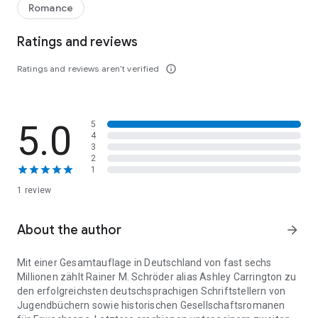
Romance
Ratings and reviews
Ratings and reviews aren’t verified
info_outline
5.0
5
4
3
2
1
1 review
About the author
arrow_forward
Mit einer Gesamtauflage in Deutschland von fast sechs
Millionen zählt Rainer M. Schröder alias Ashley Carrington zu
den erfolgreichsten deutschsprachigen Schriftstellern von
Jugendbüchern sowie historischen Gesellschaftsromanen