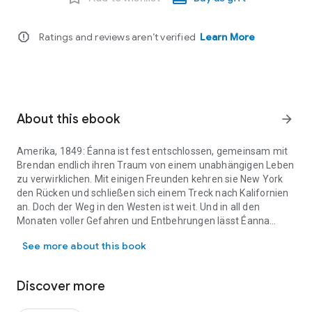
report
Ratings and reviews aren’t verified
Learn More
About this ebook
arrow_forward
Amerika, 1849: Éanna ist fest entschlossen, gemeinsam mit
Brendan endlich ihren Traum von einem unabhängigen Leben
zu verwirklichen. Mit einigen Freunden kehren sie New York
den Rücken und schließen sich einem Treck nach Kalifornien
an. Doch der Weg in den Westen ist weit. Und in all den
Monaten voller Gefahren und Entbehrungen lässt Éanna
Amerika, 1849: Éanna ist fest entschlossen, gemeinsam mit Brend
eines keine Ruhe: Sie schafft es einfach nicht, den
See more about this book
Schriftsteller Patrick O’Brien zu vergessen ... Der vierte und
letzte Band der Éanna-Reihe von Ashley Carrington.
Discover more