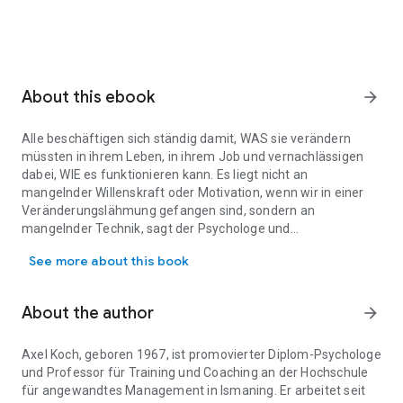
About this ebook
arrow_forward
Alle beschäftigen sich ständig damit, WAS sie verändern
müssten in ihrem Leben, in ihrem Job und vernachlässigen
dabei, WIE es funktionieren kann. Es liegt nicht an
mangelnder Willenskraft oder Motivation, wenn wir in einer
Veränderungslähmung gefangen sind, sondern an
mangelnder Technik, sagt der Psychologe und
Alle beschäftigen sich ständig damit, WAS sie verändern müssten 
Bestsellerautor Axel Koch. Mit der von ihm nach den
See more about this book
Gesetzen der Veränderungspsychologie entwickelten
Transferstärke-Methode kann die Veränderungsdynamik
endlich Tempo aufnehmen!
About the author
arrow_forward
- Potenziale unserer individuellen Veränderungskompetenz
heben
- Verhaltensänderung lernen durch Selbststeuerung
Axel Koch, geboren 1967, ist promovierter Diplom-Psychologe
- Uns bremsende Spielregeln erkennen und ändern
und Professor für Training und Coaching an der Hochschule
»Morgen fang ich aber wirklich an!« ist ausgezeichnet als
für angewandtes Management in Ismaning. Er arbeitet seit