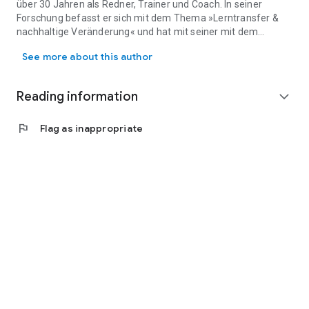
»Buch des Jahres 2025« beim eLearning Journal, Siepmann
über 30 Jahren als Redner, Trainer und Coach. In seiner
Media.
Forschung befasst er sich mit dem Thema »Lerntransfer &
nachhaltige Veränderung« und hat mit seiner mit dem
Axel Koch, geboren 1967, ist promovierter Diplom-Psychologe und
Deutschen Weiterbildungspreis ausgezeichneten
See more about this author
Transferstärke-Methode® einen neuartigen und
wissenschaftlich fundierten Ansatz entwickelt, damit
Trainingsmaßnahmen mehr Praxiswirkung bringen. Er hat
Reading information
expand_more
mehrere Bücher zu seinem Spezialgebiet veröffentlicht,
darunter zwei Bestseller.
flag
Flag as inappropriate