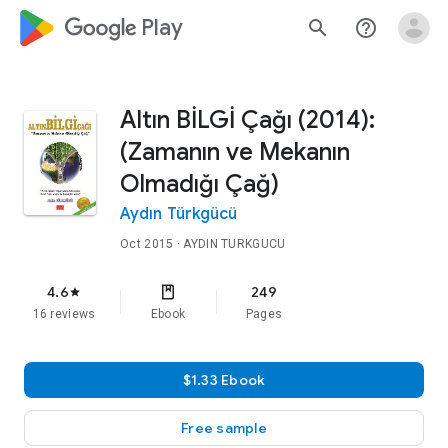
google_logo Play
search
help_outline
Altın BİLGİ Çağı (2014):
(Zamanın ve Mekanın
Olmadığı Çağ)
Aydın Türkgücü
Oct 2015
· AYDIN TURKGUCU
4.6
249
star
16 reviews
Ebook
Pages
$1.33 Ebook
Free sample