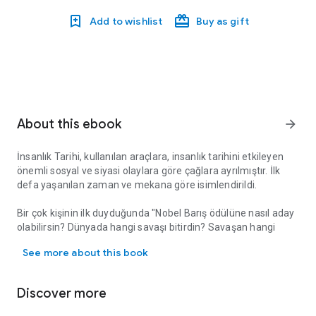
Add to wishlist
Buy as gift
About this ebook
arrow_forward
İnsanlık Tarihi, kullanılan araçlara, insanlık tarihini etkileyen
önemli sosyal ve siyasi olaylara göre çağlara ayrılmıştır. İlk
defa yaşanılan zaman ve mekana göre isimlendirildi.
Bir çok kişinin ilk duyduğunda "Nobel Barış ödülüne nasıl aday
olabilirsin? Dünyada hangi savaşı bitirdin? Savaşan hangi
İnsanlık Tarihi, kullanılan araçlara, insanlık tarihini etkileyen öne
ülkeleri barıştırdın?" derken, Bende diyorum ki, “Kavgaları,
See more about this book
savaşları bitirmenin bir yolu da uğruna savaşılan şeylerin
değerini düşürmektir.” Klasik lokal barışma yöntemleriyle
savaşların bitirilemeyeceğini çoktan anladık.
Discover more
Binlerce yıldır Kadim Bilgiler ve Kutsal Kitaplarda dünya
hayatıyla ilgili yapılan en temel tavsiyelerde
“Hayal Alemi”,