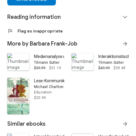
Reading information
expand_more
flag
Flag as inappropriate
More by Barbara Frank-Job
arrow_forward
Medienanalyse und Medienkritik: Forschungsfelder eine
Interaktionistischer
Tilmann Sutter
Tilmann Sutter
$39.99
$31.19
$49.99
$39.49
Lese-Kommunikation: Mediensozialisation in Gespräc
Michael Charlton
Education
$20.99
Similar ebooks
arrow_forward