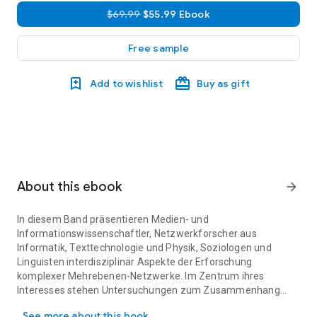
$69.99
$55.99 Ebook
Free sample
Add to wishlist
Buy as gift
About this ebook
arrow_forward
In diesem Band präsentieren Medien- und
Informationswissenschaftler, Netzwerkforscher aus
Informatik, Texttechnologie und Physik, Soziologen und
Linguisten interdisziplinär Aspekte der Erforschung
komplexer Mehrebenen-Netzwerke. Im Zentrum ihres
Interesses stehen Untersuchungen zum Zusammenhang
In diesem Band präsentieren Medien- und Informationswissensch
zwischen sozialen und sprachlichen Netzwerken und ihrer
See more about this book