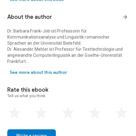
Dynamiken, aufgezeigt an empirischen Beispielen aus dem
Bereich des Web 2.0, aber auch an historischen
Dokumentenkorpora sowie an Rezeptions-Netzwerken aus
About the author
arrow_forward
Kunst- und Literaturwissenschaft.
Dr. Barbara Frank-Job
ist Professorin für
Kommunikationsanalyse und Linguistik romanischer
Sprachen an der Universität Bielefeld.
Dr. Alexander Mehler
ist Professor für Texttechnologie und
angewandte Computerlinguistik an der Goethe-Universität
Frankfurt.
Dr. Barbara Frank-Job ist Professorin für Kommunikationsanalyse u
Dr. Tilmann Sutter
ist Professor für Soziologie mit
See more about this author
Schwerpunkt Mediensoziologie an der Universität Bielefeld.
Rate this ebook
Tell us what you think.
Write a review