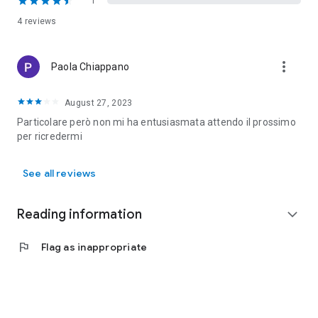
1
che invade i cuori fino a incrinare ogni certezza, salvo una:
4 reviews
mai sottovalutare le conseguenze dell'amore
.
more_vert
Paola Chiappano
August 27, 2023
Particolare però non mi ha entusiasmata attendo il prossimo
per ricredermi
See all reviews
Reading information
expand_more
flag
Flag as inappropriate