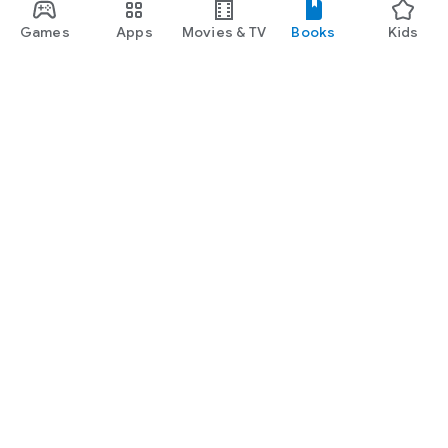
Games
Apps
Movies & TV
Books
Kids
Google Play
Play Pass
Play Points
Gift cards
Redeem
Refund policy
Kids & family
Parent Guide