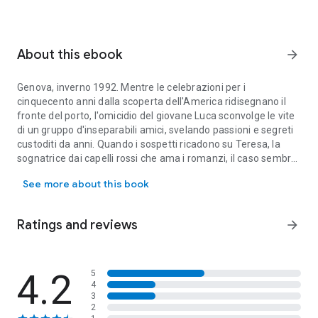
About this ebook
arrow_forward
Genova, inverno 1992
. Mentre le celebrazioni per i
cinquecento anni dalla scoperta dell'America ridisegnano il
fronte del porto, l'omicidio del giovane
Luca
sconvolge le vite
di un gruppo d'inseparabili amici, svelando passioni e segreti
custoditi da anni. Quando i sospetti ricadono su
Teresa
, la
sognatrice dai capelli rossi che ama i romanzi, il caso sembra
Genova, inverno 1992. Mentre le celebrazioni per i cinquecento anni
ormai chiuso, ma a rovesciare la verità di comodo ci penserà
See more about this book
una coppia d'eccezione:
Diego Ingravallo
, un commissario di
polizia dall'ingombrante cognome letterario, e lo psicologo
Paolo Luzi
, a cui un tragico passato ha conferito il dono - o la
Ratings and reviews
arrow_forward
maledizione - di riconoscere le bugie di chi mente sapendo di
mentire.
Dagli studi di potenti avvocati ai salotti della Genova bene fino
ai malinconici quartieri della città operaia, i due investigatori
4.2
5
4
sprofonderanno in un abisso di paure e ossessioni.
3
2
Tra i caruggi assediati dalla buriana, il grande freddo è quello