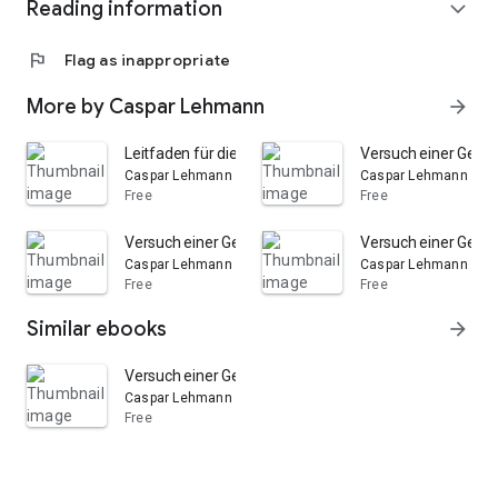
Reading information
expand_more
flag
Flag as inappropriate
More by Caspar Lehmann
arrow_forward
Leitfaden für die Vorlesungen über die Geschichte in d
Versuch einer Gesch
Caspar Lehmann
Caspar Lehmann
Free
Free
Versuch einer Geschichte östreichischer Regenten in 
Versuch einer Gesch
Caspar Lehmann
Caspar Lehmann
Free
Free
Similar ebooks
arrow_forward
Versuch einer Geschichte östreichischer Regenten in 
Caspar Lehmann
Free