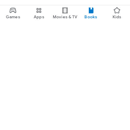
Games
Apps
Movies & TV
Books
Kids
Google Play
Play Pass
Play Points
Gift cards
Redeem
Refund policy
Kids & family