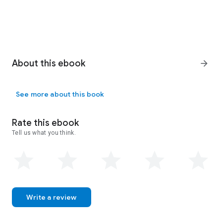
About this ebook
arrow_forward
See more about this book
Rate this ebook
Tell us what you think.
Write a review