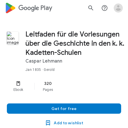
google_logo Play
search
help_outline
Leitfaden für die Vorlesungen
über die Geschichte in den k. k.
Kadetten-Schulen
Caspar Lehmann
Jan 1835
· Gerold
320
Ebook
Pages
Get for free
Add to wishlist