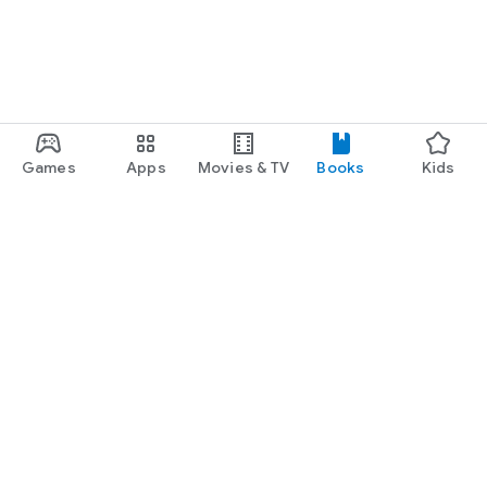
Games
Apps
Movies & TV
Books
Kids
Google Play
Play Pass
Play Points
Gift cards
Redeem