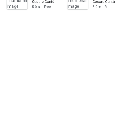
Cesare Cantù
Cesare Cantù
5.0
Free
5.0
Free
star
star