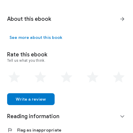
About this ebook
arrow_forward
See more about this book
Rate this ebook
Tell us what you think.
Write a review
Reading information
expand_more
flag
Flag as inappropriate