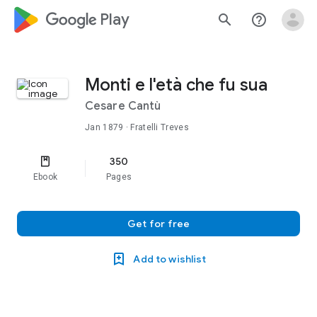
google_logo Play
search
help_outline
Monti e l'età che fu sua
Cesare Cantù
Jan 1879
· Fratelli Treves
350
Ebook
Pages
Get for free
Add to wishlist