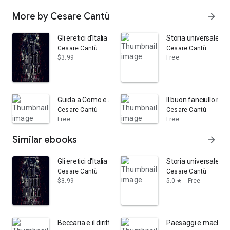
More by Cesare Cantù
arrow_forward
Gli eretici d'Italia Volume 3 (of 3) (Italian Language)
Storia universale d
Cesare Cantù
Cesare Cantù
$3.99
Free
Guida a Como e al suo lago con 33 vedute intercalate n
Il buon fanciullo ra
Cesare Cantù
Cesare Cantù
Free
Free
Similar ebooks
arrow_forward
Gli eretici d'Italia Volume 3 (of 3) (Italian Language)
Storia universale: T
Cesare Cantù
Cesare Cantù
$3.99
5.0
Free
star
Beccaria e il diritto penale: saggio, Volume 1
Paesaggi e machiet