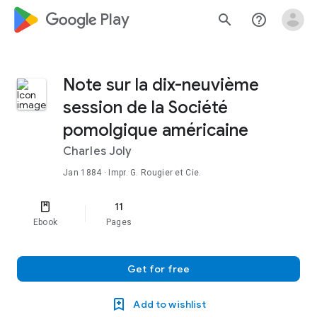
google_logo Play
search
help_outline
Note sur la dix-neuvième
session de la Société
pomolgique américaine
Charles Joly
Jan 1884
· Impr. G. Rougier et Cie.
11
Ebook
Pages
Get for free
Add to wishlist