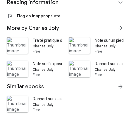
Reading information
expand_more
flag
Flag as inappropriate
More by Charles Joly
arrow_forward
Traité pratique du chauffage, de la ventilation et de la 
Note sur un pied de 
Charles Joly
Charles Joly
Free
Free
Note sur l'exposition horticole de Florence
Rapport sur les serres
Charles Joly
Charles Joly
Free
Free
Similar ebooks
arrow_forward
Rapport sur les serres et le matériel de l'horticulture ...
Charles Joly
Free