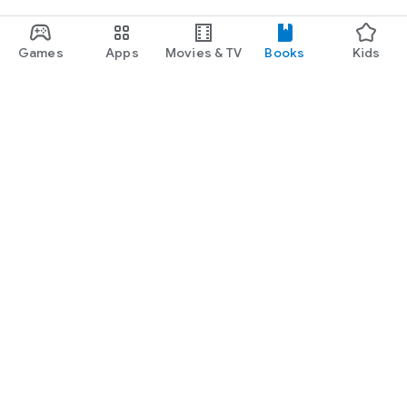
Games
Apps
Movies & TV
Books
Kids
Google Play
Play Pass
Play Points
Gift cards
Redeem
Refund policy
Kids & family