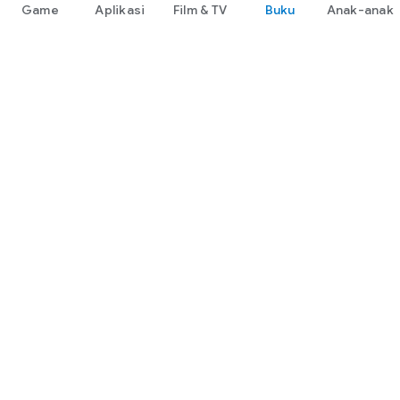
Game
Aplikasi
Film & TV
Buku
Anak-anak
Google Play
Play Pass
Play Points
Kartu voucher
Tukarkan
Kebijakan pengembalian dana
Anak-anak & keluarga
Panduan Orang Tua