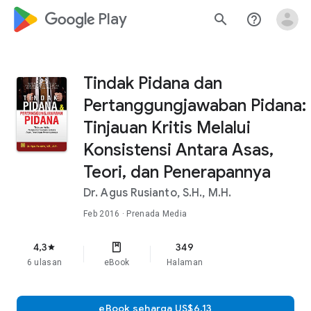
google_logo Play
search
help_outline
Tindak Pidana dan
Pertanggungjawaban Pidana:
Tinjauan Kritis Melalui
Konsistensi Antara Asas,
Teori, dan Penerapannya
Dr. Agus Rusianto, S.H., M.H.
Feb 2016
· Prenada Media
4,3
349
star
6 ulasan
eBook
Halaman
eBook seharga US$6,13