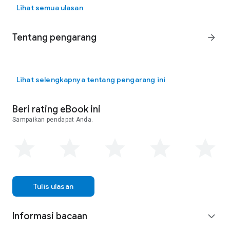
Lihat semua ulasan
Tentang pengarang
arrow_forward
Lihat selengkapnya tentang pengarang ini
Beri rating eBook ini
Sampaikan pendapat Anda.
Tulis ulasan
Informasi bacaan
expand_more