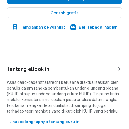
Contoh gratis
Tambahkan ke wishlist
Beli sebagai hadiah
Tentang eBook ini
arrow_forward
Asas daad-daderstrafsrecht berusaha diaktualisasikan oleh
penulis dalam rangka pembentukan undang-undang pidana
(KUHP ataupun undang-undang di luar KUHP). Tinjauan kritis
melalui konsistensi merupakan pisau analisis dalam rangka
terutama mengkaji teori dualistis, di samping itu juga
terhadap teori monistis yang diikuti oleh KUHP yang berlaku
Asas daad-daderstrafsrecht berusaha diaktualisasikan oleh penul
saat ini. Konsep-konsep tentang tindak pidana dan
Lihat selengkapnya tentang buku ini
pertanggungjawaban pidana banyak dibahas dengan maksud
untuk membandingkan beberapa pendapat ahli hukum