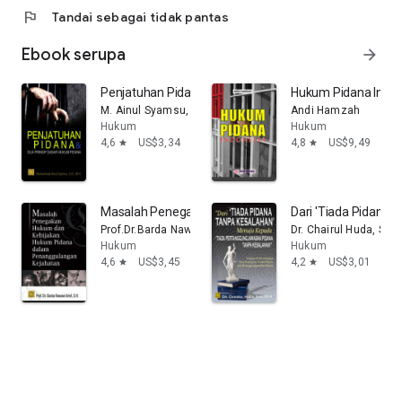
flag
Tandai sebagai tidak pantas
Ebook serupa
arrow_forward
Penjatuhan Pidana & Dua Prinsip Dasar Hukum Pidana
Hukum Pidana Indo
M. Ainul Syamsu, S.H., M.H.
Andi Hamzah
Hukum
Hukum
4,6
US$3,34
4,8
US$9,49
star
star
Masalah Penegakan Hukum dan Kebijakan Hukum Pid
Dari 'Tiada Pidana
Prof.Dr.Barda Nawawi Arief, S.H.
Dr. Chairul Huda, S.H.
Hukum
Hukum
4,6
US$3,45
4,2
US$3,01
star
star