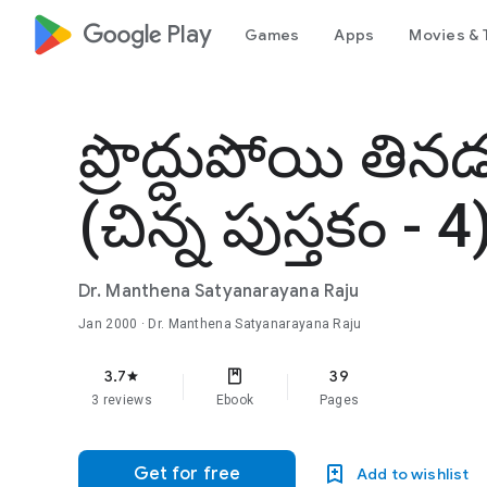
google_logo Play
Games
Apps
Movies & 
ప్రొద్దుపోయి తిన
(చిన్న పుస్తకం - 4
Dr. Manthena Satyanarayana Raju
Jan 2000
· Dr. Manthena Satyanarayana Raju
3.7
39
star
3 reviews
Ebook
Pages
Get for free
Add to wishlist