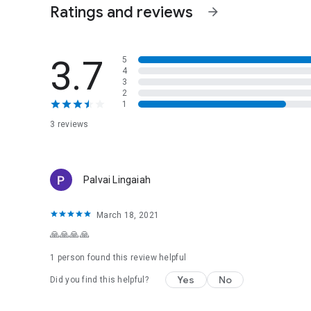
Ratings and reviews
arrow_forward
3.7
5
4
3
2
1
3 reviews
Palvai Lingaiah
March 18, 2021
🙏🙏🙏🙏
1 person found this review helpful
Yes
No
Did you find this helpful?