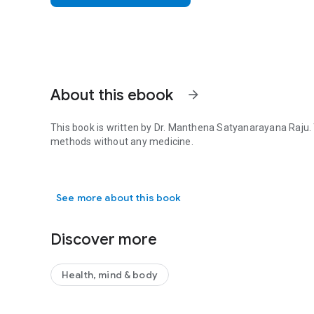
About this ebook
arrow_forward
This book is written by Dr. Manthena Satyanarayana Raju. 
methods without any medicine.
This book is written by Dr. Manthena Satyanarayana Raju.
See more about this book
Discover more
Health, mind & body