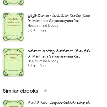
ప్రకృతి విధానం - మధుమేహ నిదానం (సుఖ జీవన సోపా
Dr. Manthena Satyanarayana Raju
Health, mind & body
5.0
Free
star
ఆసనాలు ఆరోగ్యానికి శాసనాలు (సుఖ జీవన సోపానాలు
Dr. Manthena Satyanarayana Raju
Health, mind & body
5.0
Free
star
Similar ebooks
arrow_forward
సుఖవిరేచనం - సుఖమయజీవనం (సుఖ జీవన సోపానాల