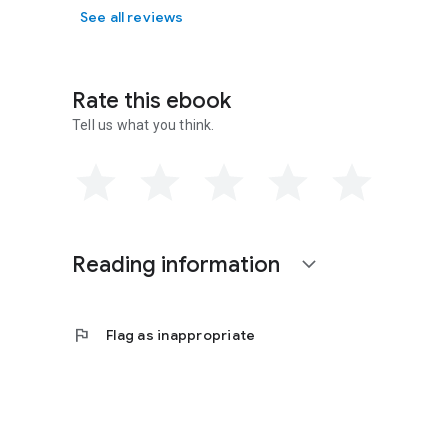
See all reviews
Rate this ebook
Tell us what you think.
Reading information
expand_more
flag
Flag as inappropriate