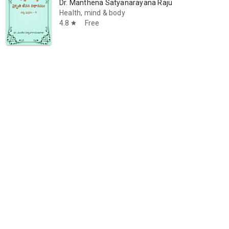
Dr. Manthena Satyanarayana Raju
Health, mind & body
4.8
Free
star