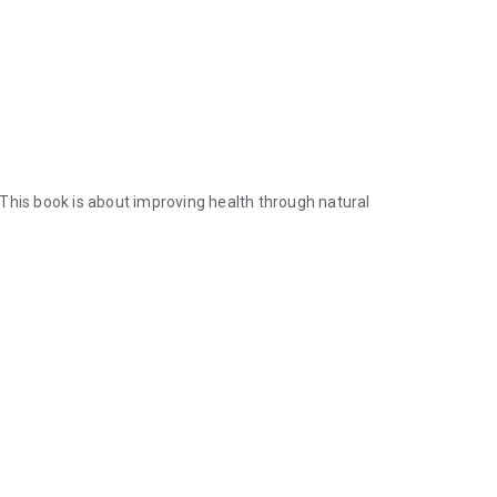
This book is about improving health through natural
 This book is about improving health through natural methods without