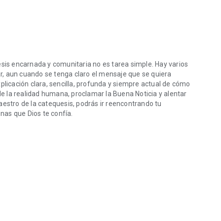
s encarnada y comunitaria no es tarea simple. Hay varios
, aun cuando se tenga claro el mensaje que se quiera
plicación clara, sencilla, profunda y siempre actual de cómo
 la realidad humana, proclamar la Buena Noticia y alentar
aestro de la catequesis, podrás ir reencontrando tu
onas que Dios te confía.
encarnada y comunitaria no es tarea simple. Hay varios aspectos que