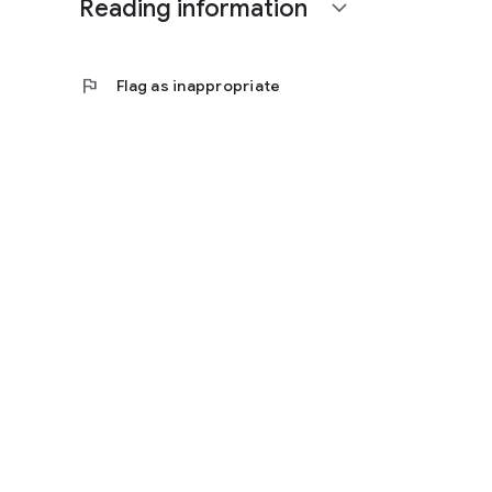
Reading information
expand_more
flag
Flag as inappropriate