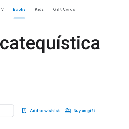
TV
Books
Kids
Gift Cards
catequística
Add to wishlist
Buy as gift