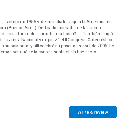
resbítero en 1956 y, de inmediato, viajó a la Argentina en
ra (Buenos Aires). Dedicado animador de la catequesis,
) del cual fue rector durante muchos años. También dirigió
 la Junta Nacional y organizó el II Congreso Catequístico
a su país natal y allí celebró su pascua en abril de 2006. En
emos por qué se lo conoce hasta el día hoy como
resbítero en 1956 y, de inmediato, viajó a la Argentina en donde qued
dre de la Catequesis Renovada en la Argentina.
Write a review