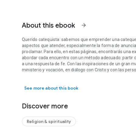
About this ebook
arrow_forward
Querido catequista: sabemos que emprender una catequesi
aspectos que atender, especialmente la forma de anunciar
proclamar. Para ello, en estas páginas, encontrarás una ex
abordar cada encuentro con un método adecuado: partir de
a una respuesta de fe. Con las inspiraciones de un gran m
ministerio y vocación, en diálogo con Cristo y con las pers
Querido catequista: sabemos que emprender una catequesis 
See more about this book
Discover more
Religion & spirituality