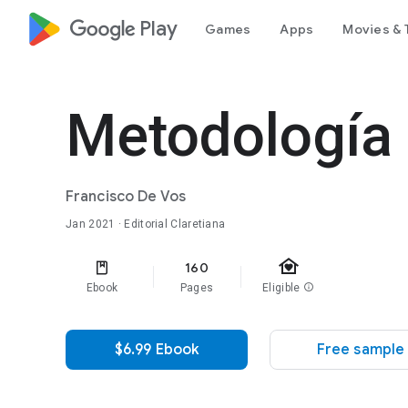
google_logo Play
Games
Apps
Movies & 
Metodología 
Francisco De Vos
Jan 2021
· Editorial Claretiana
family_home
160
Ebook
Pages
Eligible
info
$6.99 Ebook
Free sample