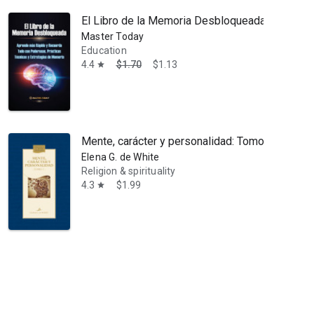
El Libro de la Memoria Desbloqueada: Aprende
Master Today
Education
4.4
$1.70
$1.13
star
ó confirmado en la diócesis de Lomas de Zamora (Buenos Aires). Dedic
Mente, carácter y personalidad: Tomo 1
Elena G. de White
Religion & spirituality
4.3
$1.99
star