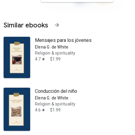
Similar ebooks
arrow_forward
Mensajes para los jóvenes
Elena G. de White
Religion & spirituality
4.7
$1.99
star
 atender, especialmente la forma de anunciar, aun cuando se tenga cl
Conducción del niño
Elena G. de White
Religion & spirituality
4.6
$1.99
star