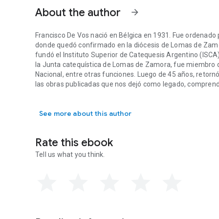
About the author
arrow_forward
Francisco De Vos nació en Bélgica en 1931. Fue ordenado p
donde quedó confirmado en la diócesis de Lomas de Zamo
fundó el Instituto Superior de Catequesis Argentino (ISCA
la Junta catequística de Lomas de Zamora, fue miembro de
Nacional, entre otras funciones. Luego de 45 años, retornó 
las obras publicadas que nos dejó como legado, comprend
Francisco De Vos nació en Bélgica en 1931. Fue ordenado p
Catequista de catequistas, Formador de comunidades y Pa
See more about this author
Rate this ebook
Tell us what you think.