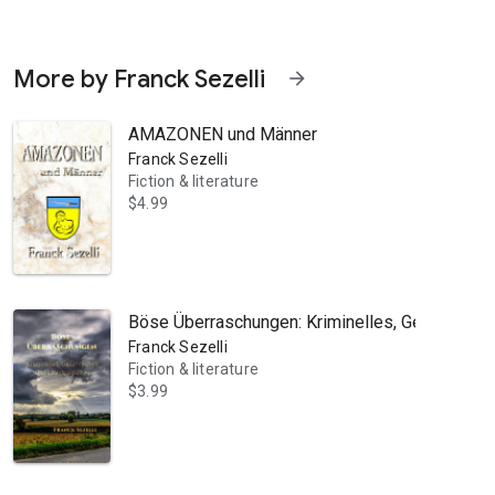
More by Franck Sezelli
arrow_forward
AMAZONEN und Männer
Franck Sezelli
Fiction & literature
$4.99
E-Books, die bei BookRix nur für Freunde des Autors oder bewusst nur ku
Böse Überraschungen: Kriminelles, Gefährliche
Franck Sezelli
Fiction & literature
$3.99