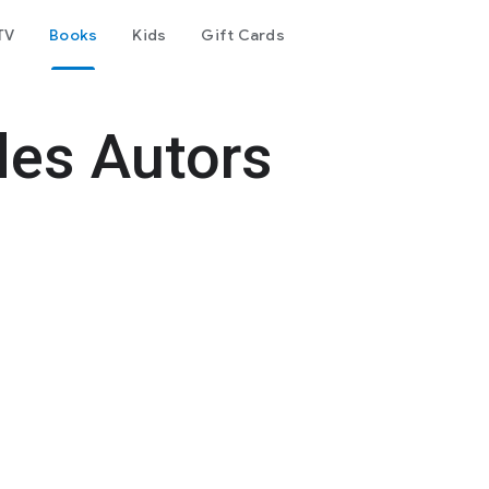
TV
Books
Kids
Gift Cards
des Autors