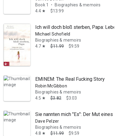
Book 1
Biographies & memoirs
•
4.4
$13.99
star
Ich will doch bloß sterben, Papa: Leben mit ei
Michael Schofield
Biographies & memoirs
4.7
$11.99
$9.59
star
EMINEM: The Real Fucking Story
Robin McGibbon
Biographies & memoirs
4.5
$3.82
$3.03
star
Sie nannten mich "Es": Der Mut eines Kindes zu
Dave Pelzer
Biographies & memoirs
4.8
$11.99
$9.59
star