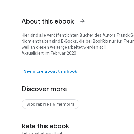
About this ebook
arrow_forward
Hier sind alle veröffentlichten Bücher des Autors Franck 
Nicht enthalten sind E-Books, die bei BookRix nur für Freu
weil an diesen weitergearbeitet werden soll.
Aktualisiert im Februar 2020
Hier sind alle veröffentlichten Bücher des Autors Franck S
See more about this book
Discover more
Biographies & memoirs
Rate this ebook
Tell us what you think.