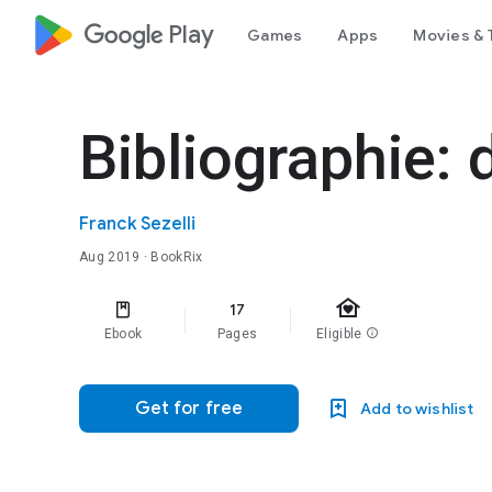
google_logo Play
Games
Apps
Movies & 
Bibliographie: 
Franck Sezelli
Aug 2019
· BookRix
family_home
17
Ebook
Pages
Eligible
info
Get for free
Add to wishlist