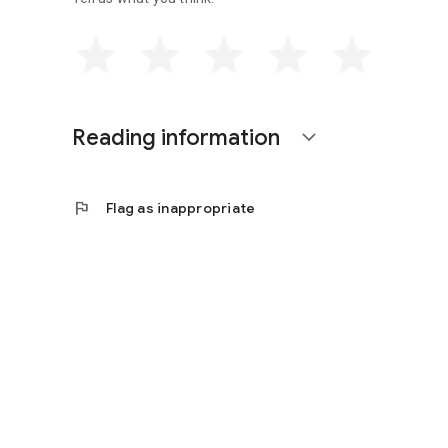
Reading information
expand_more
flag
Flag as inappropriate