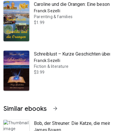
Caroline und die Orangen: Eine besondere Wei
Franck Sezelli
Parenting & families
$1.99
Schreiblust – Kurze Geschichten über dieses u
Franck Sezelli
Fiction & literature
$3.99
Similar ebooks
arrow_forward
Bob, der Streuner: Die Katze, die mein Leben v
James Bowen