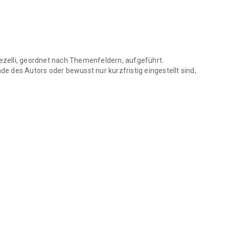
Sezelli, geordnet nach Themenfeldern, aufgeführt.
nde des Autors oder bewusst nur kurzfristig eingestellt sind,
ezelli, geordnet nach Themenfeldern, aufgeführt. Nicht enthalten sind 