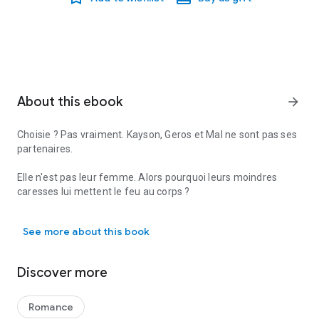
About this ebook
arrow_forward
Choisie ? Pas vraiment. Kayson, Geros et Mal ne sont pas ses
partenaires.
Elle n'est pas leur femme. Alors pourquoi leurs moindres
caresses lui mettent le feu au corps ?
Choisie ? Pas vraiment. Kayson, Geros et Mal ne sont pas ses parten
Pourquoi céder au plaisir est si facile ?
See more about this book
Elle doit jouer le jeu. Rien n'est réel.
Discover more
Chaque caresse magique, le moindre halètement, fait partie
de la mission. Quand elle en redemande, cela fait partie du
plan... n'est-ce pas ?
Romance