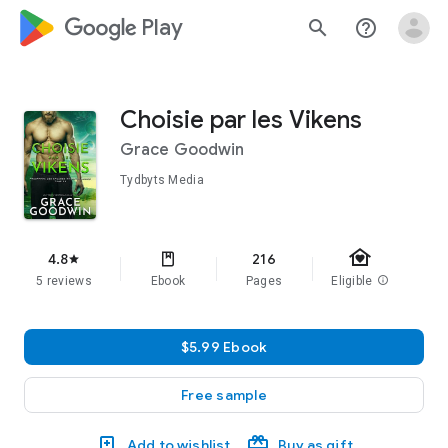
google_logo Play
search
help_outline
Choisie par les Vikens
Grace Goodwin
Tydbyts Media
family_home
4.8
216
star
5 reviews
Ebook
Pages
Eligible
info
$5.99 Ebook
Free sample
Add to wishlist
Buy as gift