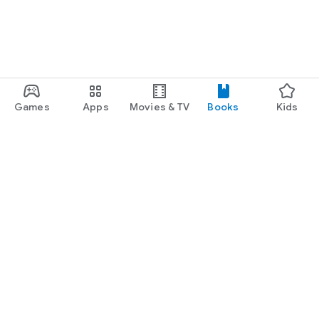
Games
Apps
Movies & TV
Books
Kids
Google Play
Play Pass
Play Points
Gift cards
Redeem