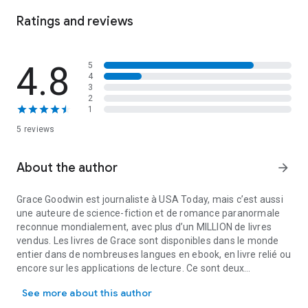
Tomber amoureuse du trio ? Strictement interdit.
Ratings and reviews
4.8
5
4
3
2
1
5 reviews
About the author
arrow_forward
Grace Goodwin est journaliste à USA Today, mais c’est aussi
une auteure de science-fiction et de romance paranormale
reconnue mondialement, avec plus d’un MILLION de livres
vendus. Les livres de Grace sont disponibles dans le monde
entier dans de nombreuses langues en ebook, en livre relié ou
encore sur les applications de lecture. Ce sont deux
Grace Goodwin est journaliste à USA Today, mais c’est aussi une 
meilleures amies, l’une qui utilise la partie gauche de son
See more about this author
cerveau et l’autre qui utilise la partie droite, qui constituent le