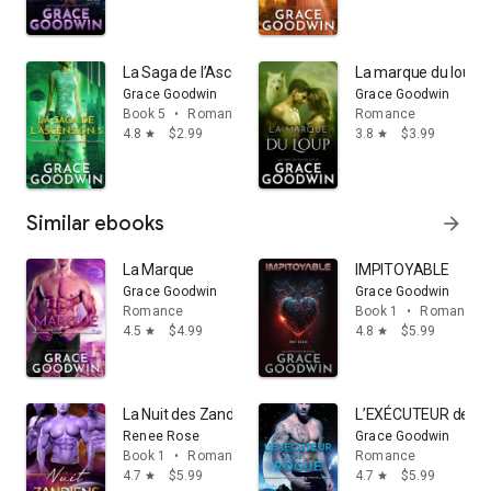
La Saga de l’Ascension: 5
La marque du loup
Grace Goodwin
Grace Goodwin
Book 5
•
Romance
Romance
4.8
$2.99
3.8
$3.99
star
star
Similar ebooks
arrow_forward
La Marque
IMPITOYABLE
Grace Goodwin
Grace Goodwin
Romance
Book 1
•
Romance
4.5
$4.99
4.8
$5.99
star
star
La Nuit des Zandiens
L’EXÉCUTEUR de R
Renee Rose
Grace Goodwin
Book 1
•
Romance
Romance
4.7
$5.99
4.7
$5.99
star
star