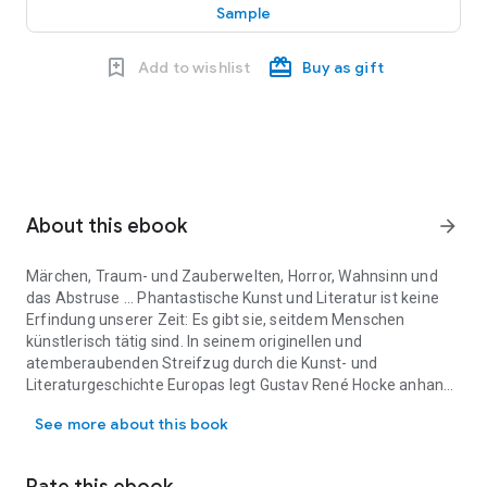
Sample
Add to wishlist
Buy as gift
About this ebook
arrow_forward
Märchen, Traum- und Zauberwelten, Horror, Wahnsinn und
das Abstruse ... Phantastische Kunst und Literatur ist keine
Erfindung unserer Zeit: Es gibt sie, seitdem Menschen
künstlerisch tätig sind. In seinem originellen und
atemberaubenden Streifzug durch die Kunst- und
Literaturgeschichte Europas legt Gustav René Hocke anhand
Märchen, Traum- und Zauberwelten, Horror, Wahnsinn und das Abstru
seines beeindruckenden Wissens den kulturgeschichtlichen
See more about this book
Strang der Phantastik oder des Manierismus frei, der sich von
der Antike bis in unsere heutige Zeit wie ein Roter Faden
durch alle Epochen europäischer Kunstgeschichte zieht, bis