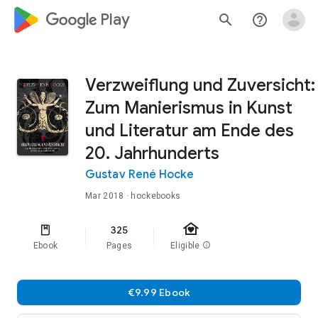
google_logo Play
search
help_outline
Verzweiflung und Zuversicht:
Zum Manierismus in Kunst
und Literatur am Ende des
20. Jahrhunderts
Gustav René Hocke
Mar 2018
· hockebooks
family_home
325
Ebook
Pages
Eligible
info
€9.99 Ebook