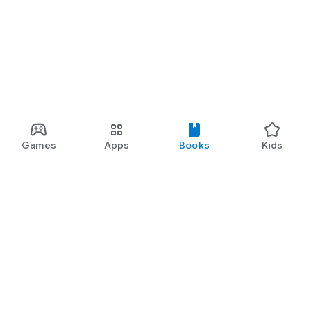
Games
Apps
Books
Kids
Google Play
Play Pass
Play Points