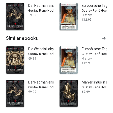
Der Neomanierismus: Vom Surrealismus zur Meditatio
Europäische Tagebü
Gustav René Hocke
Gustav René Hocke
€9.99
History
€12.99
Similar ebooks
arrow_forward
Die Welt als Labyrinth: Manierismus in der europäischen
Europäische Tagebü
Gustav René Hocke
Gustav René Hocke
€9.99
History
€12.99
Der Neomanierismus: Vom Surrealismus zur Meditatio
Manierismus in der 
Gustav René Hocke
Gustav René Hocke
€9.99
€9.99