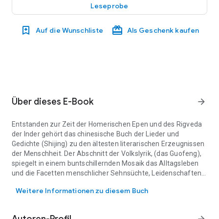
Leseprobe
Auf die Wunschliste
Als Geschenk kaufen
Über dieses E-Book
arrow_forward
Entstanden zur Zeit der Homerischen Epen und des Rigveda
der Inder gehört das chinesische Buch der Lieder und
Gedichte (Shijing) zu den ältesten literarischen Erzeugnissen
der Menschheit. Der Abschnitt der Volkslyrik, (das Guofeng),
spiegelt in einem buntschillernden Mosaik das Alltagsleben
und die Facetten menschlicher Sehnsüchte, Leidenschaften,
Entstanden zur Zeit der Homerischen Epen und des Rigveda der Inde
Ängste und Versagungen wider: Verse, die die Liebe
Weitere Informationen zu diesem Buch
verewigen, stehen neben Spottgedichten auf den Herrscher
und seine Vasallen. Hochzeitslieder reihen sich an
Schilderungen der Schrecken des Krieges und der Trauer der