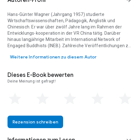
Autoren-Profil
arrow_forward
Witwen. Klagen über die Not armer Bauern finden sich neben
Beschreibungen des Lebens bei Hofe. Das Leid verstoßener
Frauen und die Qual unerfüllter Liebe werden abgelöst von
Hans-Günter Wagner (Jahrgang 1957) studierte
Zeugnissen glücklicher Verbindungen. Der ungekünstelte Stil
Wirtschaftswissenschaften, Pädagogik, Anglistik und
der Gedichte und ihre bilderreiche Sprache haben die
Chinesisch. Er war über zwölf Jahre lang im Rahmen der
Jahrtausende überdauert und muten auch in unserer Zeit
Entwicklungs-kooperation in der VR China tätig. Darüber
höchst aktuell an. Einige Verszeilen finden sich bis heute als
hinaus langjährige Mitarbeit im International Network of
Redensarten in der chinesischen Gegenwartssprache.
Engaged Buddhists (INEB). Zahlreiche Veröffentlichungen zu
Hans-Günter Wagner (Jahrgang 1957) studierte Wirtschaftswissensc
wirtschaftswissenschaftlichen, pädagogischen und
Weitere Informationen zu diesem Autor
buddhistischen Themen.
Dieses E-Book bewerten
Deine Meinung ist gefragt!
Rezension schreiben