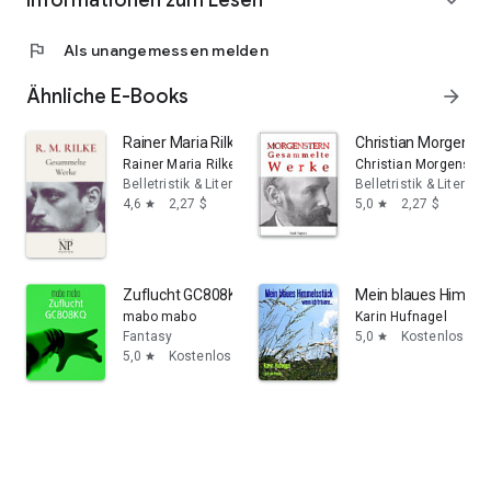
Informationen zum Lesen
expand_more
flag
Als unangemessen melden
Ähnliche E-Books
arrow_forward
Rainer Maria Rilke: Gesammelte Werke, Ausgabe 6
Christian Morgenst
Rainer Maria Rilke
Christian Morgenster
Belletristik & Literatur
Belletristik & Literatur
4,6
2,27 $
5,0
2,27 $
star
star
Zuflucht GC808KQ
Mein blaues Himmels
mabo mabo
Karin Hufnagel
Fantasy
5,0
Kostenlos
star
5,0
Kostenlos
star