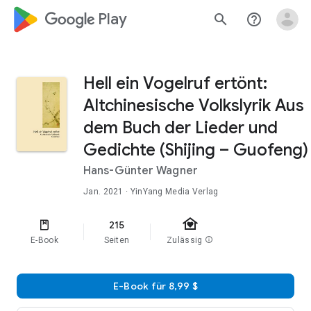
google_logo Play
search
help_outline
Hell ein Vogelruf ertönt:
Altchinesische Volkslyrik Aus
dem Buch der Lieder und
Gedichte (Shijing – Guofeng)
Hans-Günter Wagner
Jan. 2021
· YinYang Media Verlag
family_home
215
E-Book
Seiten
Zulässig
info
E-Book für 8,99 $