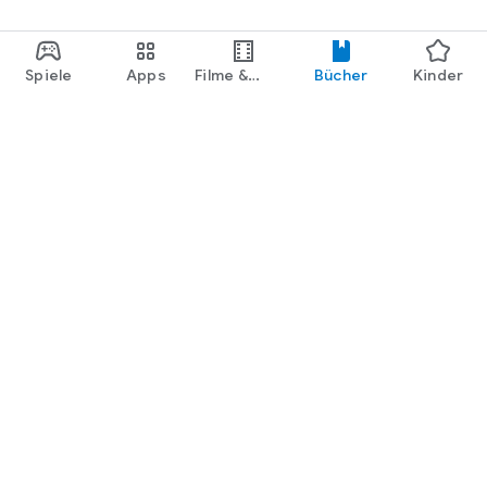
Spiele
Apps
Filme &
Bücher
Kinder
Shows
Google Play
Play Pass
Play Points
Geschenkkarten
Einlösen
Erstattungsrichtlinien
Kinder und Familie