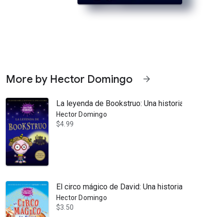
More by Hector Domingo
arrow_forward
La leyenda de Bookstruo: Una historia sobre la c
Hector Domingo
$4.99
truir robots y vive con su padre, un científico que inventa una máqui
El circo mágico de David: Una historia que realz
Hector Domingo
$3.50