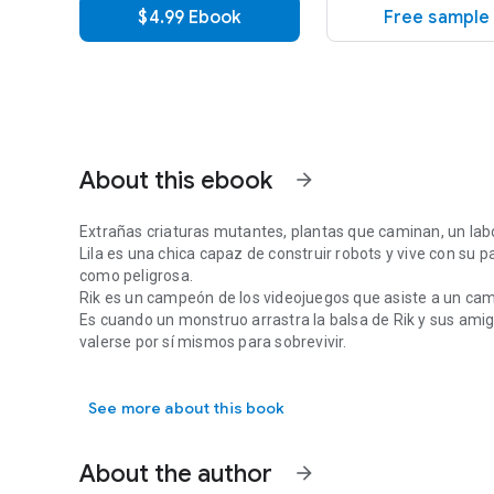
$4.99 Ebook
Free sample
About this ebook
arrow_forward
Extrañas criaturas mutantes, plantas que caminan, un lab
Lila es una chica capaz de construir robots y vive con su 
como peligrosa.
Rik es un campeón de los videojuegos que asiste a un c
Es cuando un monstruo arrastra la balsa de Rik y sus ami
valerse por sí mismos para sobrevivir.
Extrañas criaturas mutantes, plantas que caminan, un labo
See more about this book
About the author
arrow_forward