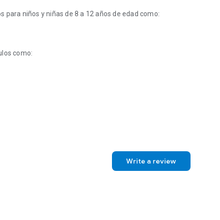
s para niños y niñas de 8 a 12 años de edad como:
tulos como:
para niños y niñas de 8 a 12 años de edad como: • La leyenda de Bookst
Write a review