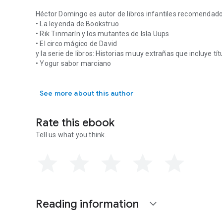
Héctor Domingo es autor de libros infantiles recomendado
• La leyenda de Bookstruo
• Rik Tinmarín y los mutantes de Isla Uups
• El circo mágico de David
y la serie de libros: Historias muuy extrañas que incluye tí
• Yogur sabor marciano
Héctor Domingo es autor de libros infantiles recomendados 
• El gran Patatapapabatata
El sitio oficial del autor es: www.HectorDomingo.com
See more about this author
Rate this ebook
Tell us what you think.
Reading information
expand_more