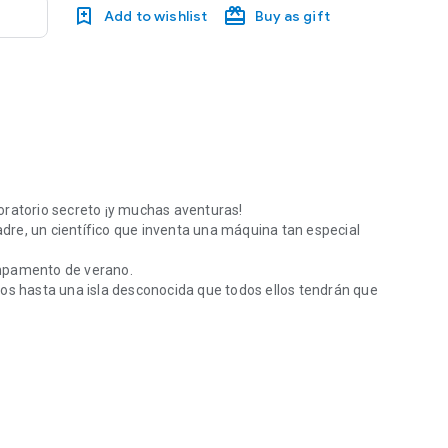
Add to wishlist
Buy as gift
oratorio secreto ¡y muchas aventuras!
padre, un científico que inventa una máquina tan especial
ampamento de verano.
gos hasta una isla desconocida que todos ellos tendrán que
ratorio secreto ¡y muchas aventuras! Lila es una chica capaz de cons