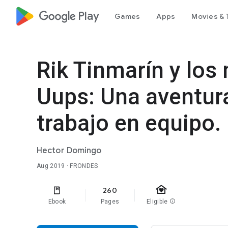
google_logo Play
Games
Apps
Movies & 
Rik Tinmarín y los
Uups: Una aventura
trabajo en equipo.
Hector Domingo
Aug 2019
· FRONDES
family_home
260
Ebook
Pages
Eligible
info