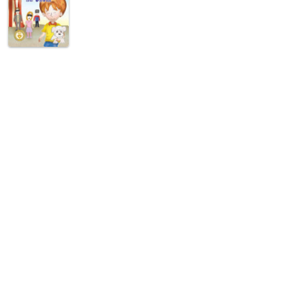
ruo • Rik Tinmarín y los mutantes de Isla Uups • El circo mágico de Da