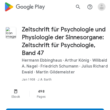
google_logo Play
search
help_outline
Zeitschrift für Psychologie und
Physiologie der Sinnesorgane:
Zeitschrift für Psychologie,
Band 47
Hermann Ebbinghaus
·
Arthur König
·
Wilibald
A. Nagel
·
Friedrich Schumann
·
Julius Richard
Ewald
·
Martin Gildemeister
Jan 1908
· J.A. Barth
498
Ebook
Pages