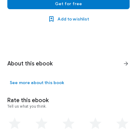
Get for free
Add to wishlist
About this ebook
arrow_forward
See more about this book
Rate this ebook
Tell us what you think.