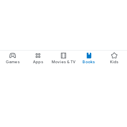
Games
Apps
Movies & TV
Books
Kids
Google Play
Play Pass
Play Points