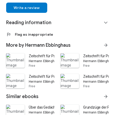
Write a review
Reading information
expand_more
flag
Flag as inappropriate
More by Hermann Ebbinghaus
arrow_forward
Zeitschrift für Psychologie und Physiologie der Sinneso
Zeitschrift für Psyc
Hermann Ebbinghaus
Hermann Ebbinghaus
Free
Free
Zeitschrift für Psychologie und Physiologie der Sinneso
Zeitschrift für Psyc
Hermann Ebbinghaus
Hermann Ebbinghaus
Free
Free
Similar ebooks
arrow_forward
Über das Gedächtnis: Untersuchungen zur experimente
Grundzüge der Psyc
Hermann Ebbinghaus
Hermann Ebbinghaus