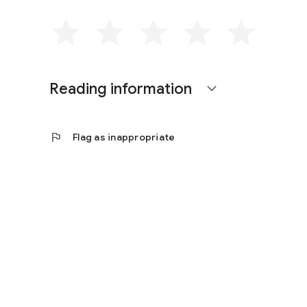
Reading information
expand_more
flag
Flag as inappropriate