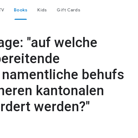
TV
Books
Kids
Gift Cards
age: "auf welche
ereitende
 namentliche behufs
höheren kantonalen
rdert werden?"