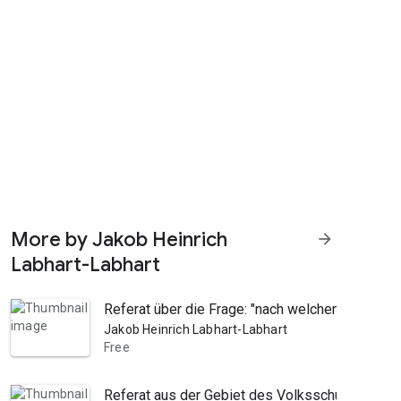
More by Jakob Heinrich
arrow_forward
Labhart-Labhart
Referat über die Frage: "nach welchen Grundsät
Jakob Heinrich Labhart-Labhart
Free
Referat aus der Gebiet des Volksschulwesens