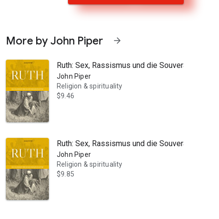
More by John Piper
arrow_forward
Ruth: Sex, Rassismus und die Souveränität Got
John Piper
Religion & spirituality
$9.46
adt der Provinz Hubei in China. Am 11. März 2020 sah sich die Weltg
Ruth: Sex, Rassismus und die Souveränität Got
John Piper
Religion & spirituality
$9.85