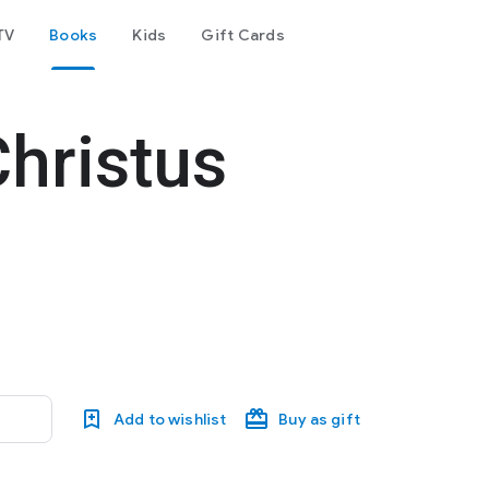
TV
Books
Kids
Gift Cards
hristus
Add to wishlist
Buy as gift