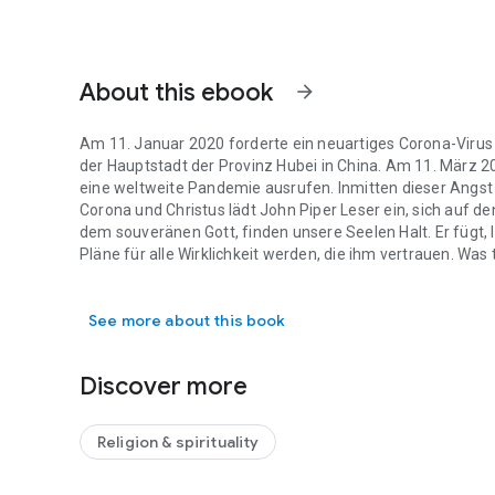
About this ebook
arrow_forward
Am 11. Januar 2020 forderte ein neuartiges Corona-Virus 
der Hauptstadt der Provinz Hubei in China. Am 11. März 2
eine weltweite Pandemie ausrufen. Inmitten dieser Angst u
Corona und Christus lädt John Piper Leser ein, sich auf den
dem souveränen Gott, finden unsere Seelen Halt. Er fügt, l
Pläne für alle Wirklichkeit werden, die ihm vertrauen. Was
Am 11. Januar 2020 forderte ein neuartiges Corona-Virus 
Antworten und zeigt, wie Gott in dieser turbulenten Zeit wi
See more about this book
Discover more
Religion & spirituality