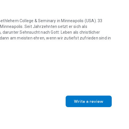
Bethlehem College & Seminary in Minneapolis (USA). 33
Minneapolis. Seit Jahrzehnten setzt er sich als
 darunter Sehnsucht nach Gott: Leben als christlicher
t dann am meisten ehren, wenn wir zutiefst zufrieden sind in
ethlehem College & Seminary in Minneapolis (USA). 33 Jahre lang war 
Write a review