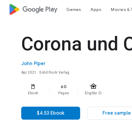
google_logo Play
Games
Apps
Movies & 
Corona und C
John Piper
Apr 2021
· Solid Rock Verlag
family_home
60
Ebook
Pages
Eligible
info
$4.53 Ebook
Free sample