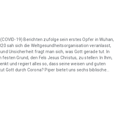
(COVID-19) Berichten zufolge sein erstes Opfer in Wuhan,
020 sah sich die Weltgesundheitsorganisation veranlasst,
nd Unsicherheit fragt man sich, was Gott gerade tut. In
 festen Grund, den Fels Jesus Christus, zu stellen: In Ihm,
enkt und regiert alles so, dass seine weisen und guten
 tut Gott durch Corona? Piper bietet uns sechs biblische
(COVID-19) Berichten zufolge sein erstes Opfer in Wuhan, der Hauptst
rkt.