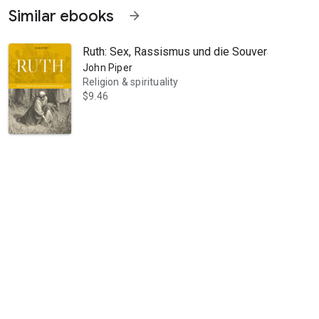
Similar ebooks
arrow_forward
Ruth: Sex, Rassismus und die Souveränität Got
John Piper
Religion & spirituality
$9.46
er Pastor der Bethlehem Baptist Church in Minneapolis. Seit Jahrzehn