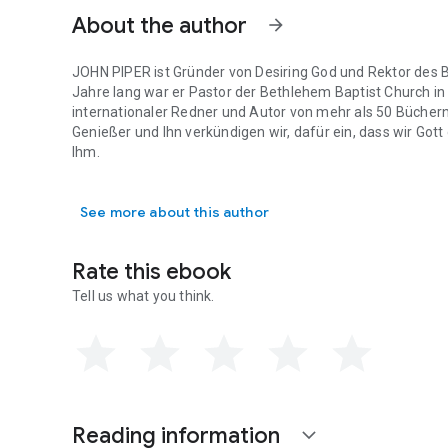
About the author
arrow_forward
JOHN PIPER ist Gründer von Desiring God und Rektor des 
Jahre lang war er Pastor der Bethlehem Baptist Church in 
internationaler Redner und Autor von mehr als 50 Büchern,
Genießer und Ihn verkündigen wir, dafür ein, dass wir Got
Ihm.
JOHN PIPER ist Gründer von Desiring God und Rektor des B
See more about this author
Rate this ebook
Tell us what you think.
Reading information
expand_more