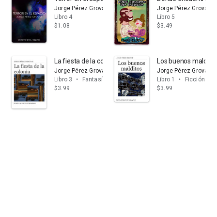
Jorge Pérez Grovas
Jorge Pérez Grovas
Libro 4
Libro 5
$1.08
$3.49
La fiesta de la colonia
Los buenos maldito
Jorge Pérez Grovas
Jorge Pérez Grovas
Libro 3
•
Fantasía
Libro 1
•
Ficción y li
$3.99
$3.99