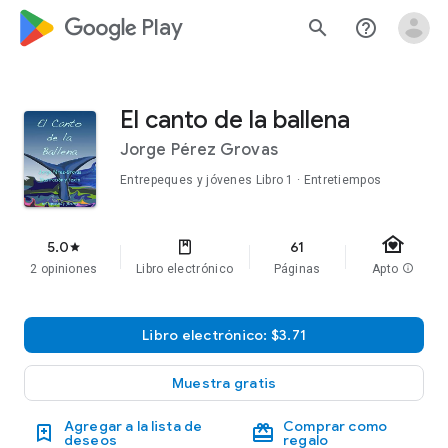
google_logo Play
search
help_outline
El canto de la ballena
Jorge Pérez Grovas
Entrepeques y jóvenes
Libro 1
· Entretiempos
family_home
5.0
61
star
2 opiniones
Libro electrónico
Páginas
Apto
info
Libro electrónico: $3.71
Muestra gratis
Agregar a la lista de
Comprar como
deseos
regalo