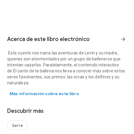
Acerca de este libro electrónico
arrow_forward
Este cuento nos narra las aventuras de Levín y su madre,
quienes son atormentados por un grupo de balleneros que
intentan cazarlos. Paralelamente, el contenido interactivo
de
El canto de la ballena
nos lleva a conocer más sobre estos
seres fascinantes, sus primos: las orcas y los delfines y su
naturaleza.
Este cuento nos narra las aventuras de Levín y su madre, quienes s
Más información sobre este libro
Descubrir más
Serie