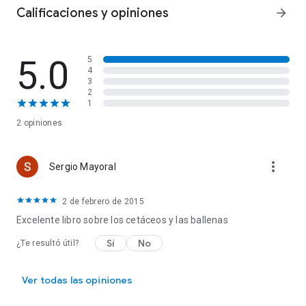
Calificaciones y opiniones
arrow_forward
5.0
5
4
3
2
1
2 opiniones
more_vert
Sergio Mayoral
2 de febrero de 2015
Excelente libro sobre los cetáceos y las ballenas
Sí
No
¿Te resultó útil?
Ver todas las opiniones