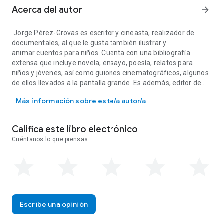
Acerca del autor
arrow_forward
Jorge Pérez-Grovas es escritor y cineasta, realizador de
documentales, al que le gusta también ilustrar y
animar cuentos para niños. Cuenta con una bibliografía
extensa que incluye novela, ensayo, poesía, relatos para
niños y jóvenes, así como guiones cinematográficos, algunos
de ellos llevados a la pantalla grande. Es además, editor de
Jorge Pérez-Grovas es escritor y cineasta, realizador de documenta
libros interactivos, fotógrafo y bloguero, por lo que se
Más información sobre este/a autor/a
considera un artista multimedia, aunque pertenece a una
generación muy anterior a la era digital, de la que sin
embargo es contemporáneo
Califica este libro electrónico
Cuéntanos lo que piensas.
Escribe una opinión