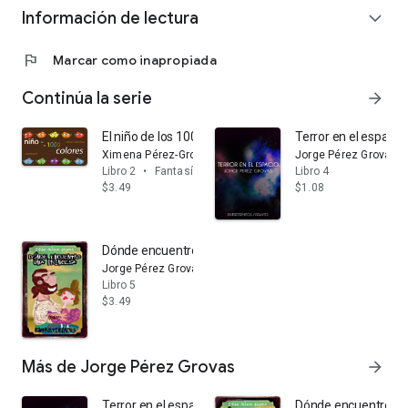
Información de lectura
expand_more
flag
Marcar como inapropiada
Continúa la serie
arrow_forward
El niño de los 1000 colores
Terror en el espacio
Ximena Pérez-Grovas Álvarez
Jorge Pérez Grovas
Libro 2
•
Fantasía
Libro 4
$3.49
$1.08
Dónde encuentro una princesa
Jorge Pérez Grovas
Libro 5
$3.49
Más de Jorge Pérez Grovas
arrow_forward
Terror en el espacio
Dónde encuentro un