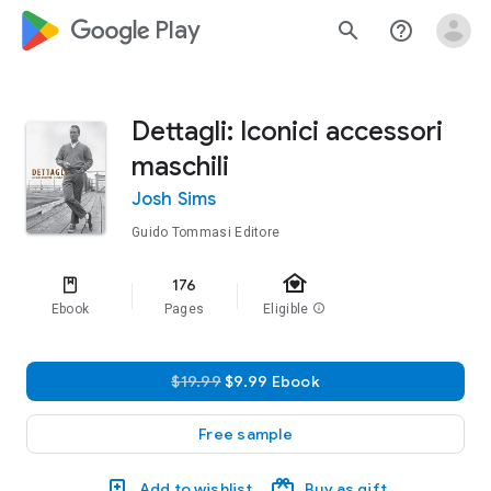
google_logo Play
search
help_outline
Dettagli: Iconici accessori
maschili
Josh Sims
Guido Tommasi Editore
family_home
176
Ebook
Pages
Eligible
info
$19.99
$9.99 Ebook
Free sample
Add to wishlist
Buy as gift