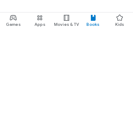
Games
Apps
Movies & TV
Books
Kids
Google Play
Play Pass
Play Points
Gift cards
Redeem
Refund policy