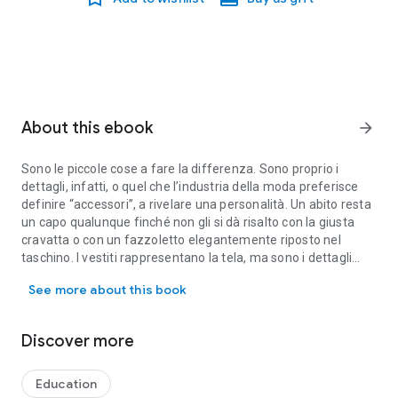
About this ebook
arrow_forward
Sono le piccole cose a fare la differenza. Sono proprio i
dettagli, infatti, o quel che l’industria della moda preferisce
definire “accessori”, a rivelare una personalità. Un abito resta
un capo qualunque finché non gli si dà risalto con la giusta
cravatta o con un fazzoletto elegantemente riposto nel
taschino. I vestiti rappresentano la tela, ma sono i dettagli
Sono le piccole cose a fare la differenza. Sono proprio i dettagli, 
(spesso i più piccoli ed essenziali) a completarla, dando vita
See more about this book
all’opera d’arte. In certi mondi lavorativi in cui viene imposto
un determinato codice di abbigliamento, è proprio la scelta
degli accessori a permettere all’individuo di esprimere la
Discover more
propria personalità e risplendere. Scegliere quali dettagli
indossare e come portarli, quindi, può fare la differenza.
Questo libro ci insegna che un gemello non serve solo a
Education