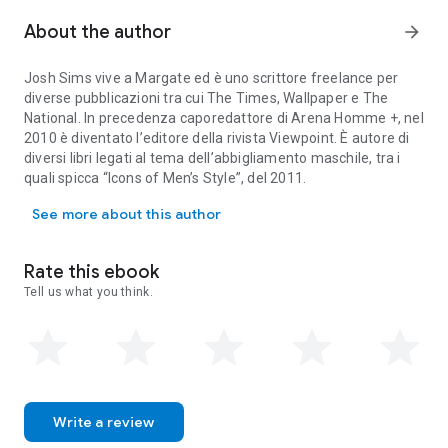
chiudere i polsini della camicia, così come le bretelle non sono
soltanto funzionali ad assicurare la giusta altezza di un paio
About the author
arrow_forward
di pantaloni, né una borsa a trasportare dei documenti. Chi
meglio di Fred Astaire può svelarci che una cravatta può
Josh Sims vive a Margate ed è uno scrittore freelance per
essere utilizzata anche come cintura? Esiste un’unica tecnica
diverse pubblicazioni tra cui The Times, Wallpaper e The
per annodarla o, come ha fatto il Duca di Windsor, si può
National. In precedenza caporedattore di Arena Homme +, nel
inventare un proprio personalissimo modo per farlo? Scarpe,
2010 è diventato l’editore della rivista Viewpoint. È autore di
cappelli, borse, orologi, cravatte e molti altri accessori iconici
diversi libri legati al tema dell’abbigliamento maschile, tra i
maschili vengono qui descritti nella loro potenzialità
quali spicca “Icons of Men’s Style”, del 2011.
espressiva e illustrati come occasioni per esibire il proprio
Josh Sims vive a Margate ed è uno scrittore freelance per diverse p
carisma e raccontare con fierezza la propria personalità.
See more about this author
Rate this ebook
Tell us what you think.
Write a review