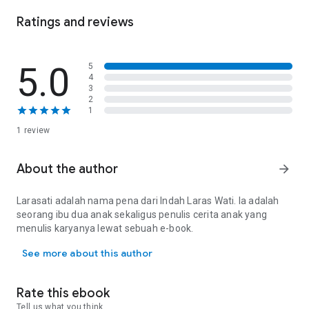
Ratings and reviews
5.0
5
4
3
2
1
1 review
About the author
arrow_forward
Larasati adalah nama pena dari Indah Laras Wati. Ia adalah
seorang ibu dua anak sekaligus penulis cerita anak yang
menulis karyanya lewat sebuah e-book.
Larasati adalah nama pena dari Indah Laras Wati. Ia adalah seora
See more about this author
Rate this ebook
Tell us what you think.