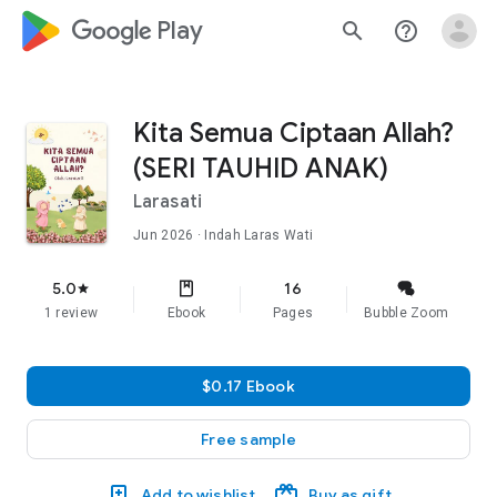
google_logo Play
search
help_outline
Kita Semua Ciptaan Allah?
(SERI TAUHID ANAK)
Larasati
Jun 2026
· Indah Laras Wati
5.0
16
star
1 review
Ebook
Pages
Bubble Zoom
$0.17 Ebook
Free sample
Add to wishlist
Buy as gift