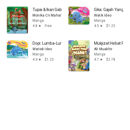
Tupai & Ikan Gabus: Dongeng Nusantara Favorit
Gika: Gajah Yang Pin
Monika Cri Maharani
Watik Ideo
Manga
Manga
4.8
Free
4.5
$1.23
star
star
Dopi: Lumba-Lumba Yang Baik Hati
Mukjizat Hebat Para
Watiek Ideo
Ali Muakhir
Manga
Manga
4.4
$1.23
4.7
$2.78
star
star