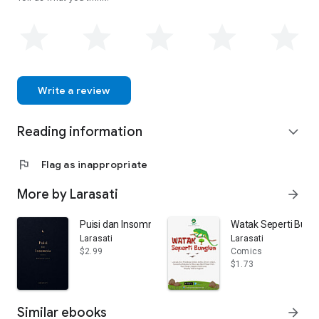
Write a review
Reading information
expand_more
flag
Flag as inappropriate
More by Larasati
arrow_forward
Puisi dan Insomnia
Watak Seperti Bung
Larasati
Larasati
$2.99
Comics
$1.73
Similar ebooks
arrow_forward