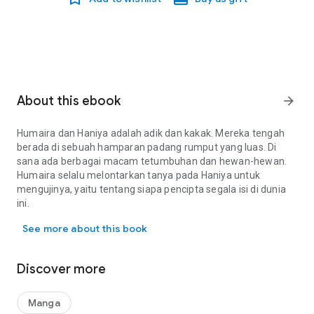
About this ebook
arrow_forward
Humaira dan Haniya adalah adik dan kakak. Mereka tengah
berada di sebuah hamparan padang rumput yang luas. Di
sana ada berbagai macam tetumbuhan dan hewan-hewan.
Humaira selalu melontarkan tanya pada Haniya untuk
mengujinya, yaitu tentang siapa pencipta segala isi di dunia
ini.
Humaira dan Haniya adalah adik dan kakak. Mereka tengah berada
Perjalanan seru mereka dapat dibaca lengkap hanya di cerita
See more about this book
anak ini.
Discover more
Manga