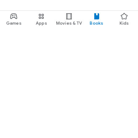
Games
Apps
Movies & TV
Books
Kids
Google Play
Play Pass
Play Points
Gift cards
Redeem
Refund policy