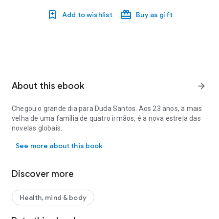
Add to wishlist
Buy as gift
About this ebook
arrow_forward
Chegou o grande dia para Duda Santos. Aos 23 anos, a mais
velha de uma família de quatro irmãos, é a nova estrela das
novelas globais.
Chegou o grande dia para Duda Santos. Aos 23 anos, a mais velha 
See more about this book
Discover more
Health, mind & body