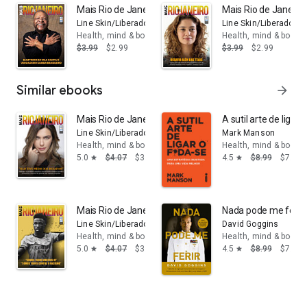
Mais Rio de Janeiro Ed. 124: Martinho da Vila canta o v
Mais Rio de Janeiro 
Line Skin/Liberado Junior
Line Skin/Liberado Ju
Health, mind & body
Health, mind & body
$3.99
$2.99
$3.99
$2.99
Similar ebooks
arrow_forward
Mais Rio de Janeiro Ed. 53: Não tive medo dos desafios
A sutil arte de liga
Line Skin/Liberado Junior
Mark Manson
Health, mind & body
Health, mind & body
5.0
$4.07
$3.11
4.5
$8.99
$7.55
star
star
Mais Rio de Janeiro Ed. 80: “Somos todos Vinícius Jr”,
Nada pode me ferir
Line Skin/Liberado Junior
David Goggins
Health, mind & body
Health, mind & body
5.0
$4.07
$3.11
4.5
$8.99
$7.55
star
star