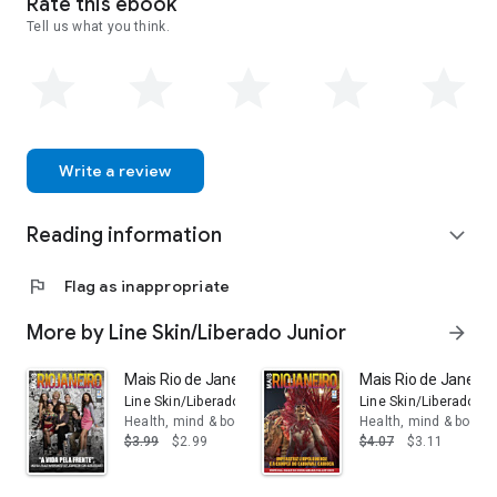
Rate this ebook
Tell us what you think.
Write a review
Reading information
expand_more
flag
Flag as inappropriate
More by Line Skin/Liberado Junior
arrow_forward
Mais Rio de Janeiro Ed. 83: “A vida pela Frente", mo
Mais Rio de Janeiro
Line Skin/Liberado Junior
Line Skin/Liberado Ju
Health, mind & body
Health, mind & body
$3.99
$2.99
$4.07
$3.11