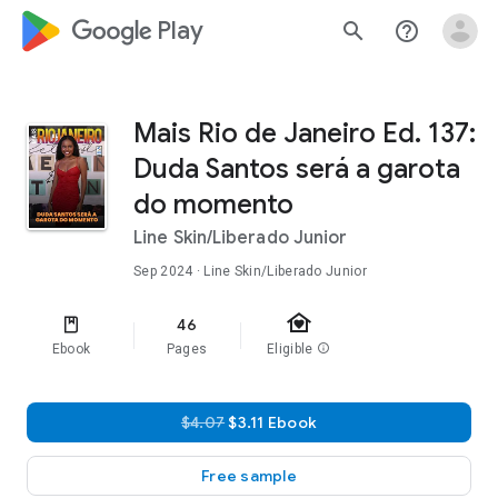
google_logo Play
search
help_outline
Mais Rio de Janeiro Ed. 137:
Duda Santos será a garota
do momento
Line Skin/Liberado Junior
Sep 2024
· Line Skin/Liberado Junior
family_home
46
Ebook
Pages
Eligible
info
$4.07
$3.11 Ebook
Free sample