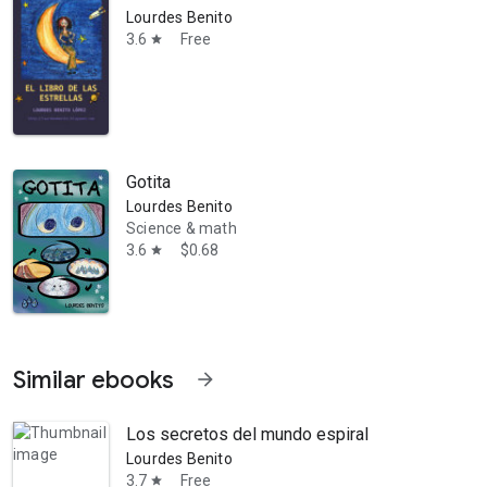
Lourdes Benito
3.6
Free
star
Gotita
Lourdes Benito
Science & math
3.6
$0.68
star
Similar ebooks
arrow_forward
Los secretos del mundo espiral
Lourdes Benito
3.7
Free
star