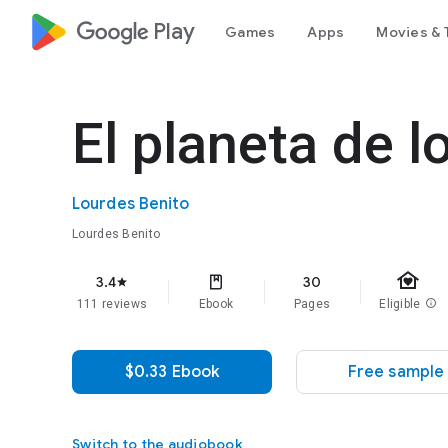
google_logo Play
Games
Apps
Movies & 
El planeta de l
Lourdes Benito
Lourdes Benito
family_home
3.4
30
star
111 reviews
Ebook
Pages
Eligible
info
$0.33 Ebook
Free sample
Switch to the audiobook