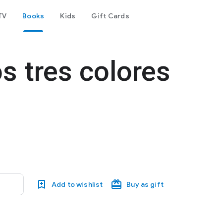
TV
Books
Kids
Gift Cards
os tres colores
Add to wishlist
Buy as gift