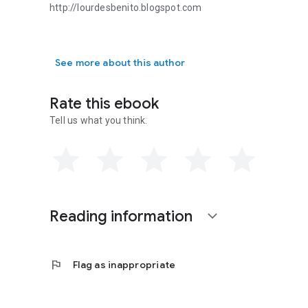
http://lourdesbenito.blogspot.com
Para información de la autora consultar: http://lourdesbe
See more about this author
Rate this ebook
Tell us what you think.
Reading information
expand_more
flag
Flag as inappropriate