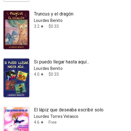
Truncus y el dragón
Lourdes Benito
3.2
$0.33
star
Si puedo llegar hasta aquí...
Lourdes Benito
4.0
$0.33
star
El lápiz que deseaba escribir solo
Lourdes Torres Velasco
4.6
Free
star