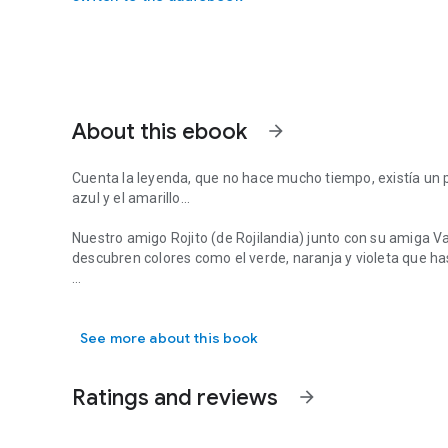
About this ebook
arrow_forward
Cuenta la leyenda, que no hace mucho tiempo, existía un pl
azul y el amarillo...
Nuestro amigo Rojito (de Rojilandia) junto con su amiga Vai
descubren colores como el verde, naranja y violeta que h
Cuenta la leyenda, que no hace mucho tiempo, existía un pla
Dicen las malas lenguas, que ese planeta, podía haber s
tiempo.
See more about this book
Ratings and reviews
arrow_forward