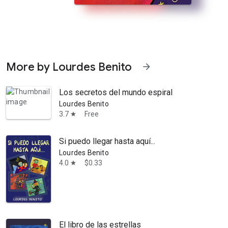
More by Lourdes Benito
arrow_forward
Los secretos del mundo espiral
Lourdes Benito
3.7
Free
star
Si puedo llegar hasta aquí...
rillo... Nuestro amigo Rojito (de Rojilandia) junto con su amiga Vainil
Lourdes Benito
4.0
$0.33
star
El libro de las estrellas