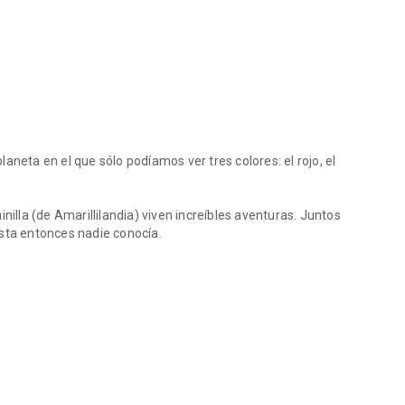
aneta en el que sólo podíamos ver tres colores: el rojo, el
nilla (de Amarillilandia) viven increíbles aventuras. Juntos
asta entonces nadie conocía.
neta en el que sólo podíamos ver tres colores: el rojo, el azul y el ama
ido la Tierra misma hace mucho, mucho, pero que mucho