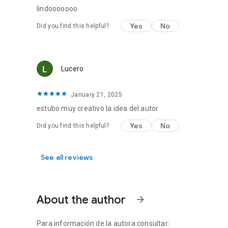
lindooooooo
Yes
No
Did you find this helpful?
Lucero
January 21, 2025
estubo muy creativo la idea del autor
Yes
No
Did you find this helpful?
See all reviews
About the author
arrow_forward
Para información de la autora consultar: