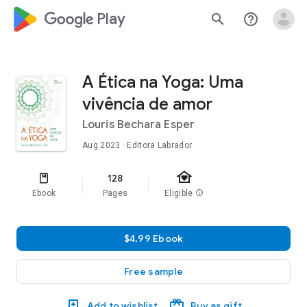
google_logo Play
search
help_outline
A Ética na Yoga: Uma
vivência de amor
Louris Bechara Esper
Aug 2023
· Editora Labrador
family_home
128
Ebook
Pages
Eligible
info
$4.99 Ebook
Free sample
Add to wishlist
Buy as gift