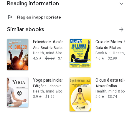
Reading information
expand_more
flag
Flag as inappropriate
Similar ebooks
arrow_forward
Felicidade: A ciência e a prática para uma vida feliz
Guia de Pilates: Ediç
Ana Beatriz Barbosa
Guia de Pilates
Health, mind & body
Book 6
•
Health, mi
4.5
$9.67
$7.74
4.6
$2.99
star
star
Yoga para iniciantes
O que é esta tal de 
Edições Lebooks
Aimar Rollan
Health, mind & body
Health, mind & body
3.9
$1.99
5.0
$3.74
star
star