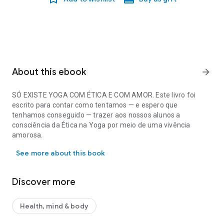
About this ebook
arrow_forward
SÓ EXISTE YOGA COM ÉTICA E COM AMOR. Este livro foi
escrito para contar como tentamos — e espero que
tenhamos conseguido — trazer aos nossos alunos a
consciência da Ética na Yoga por meio de uma vivência
amorosa.
SÓ EXISTE YOGA COM ÉTICA E COM AMOR. Este livro foi escrito p
See more about this book
Discover more
Health, mind & body