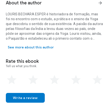
About the author
arrow_forward
LOURIS BECHARA ESPER é historiadora de formação, mas
foi no encontro com o estudo, a prática e o ensino da Yoga
que descobriu o sentido de sua existência. A paixão da autora
pelas filosofias da Índia a levou duas vezes ao país, onde
pôde se aproximar das origens da Yoga. Louris visitou, ainda,
o Paquistão e estabeleceu ali o primeiro contato com o
LOURIS BECHARA ESPER é historiadora de formação, mas foi no encon
Sufismo – filosofia que complementou sua trajetória
See more about this author
espiritual. A escola Tarikat Yoga, nascida em meados da
década de 1990 em uma pequena casa da Vila Madalena, é
fruto dessa convergência de tradições; e foi nesse refúgio de
Rate this ebook
paz que Louris e Anna Pedote criaram os Ciclos de Ética da
Tell us what you think.
Yoga relatados neste livro.
Write a review