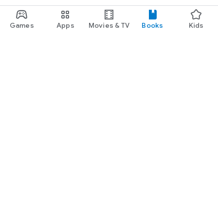
Games
Apps
Movies & TV
Books
Kids
Google Play
Play Pass
Play Points
Gift cards
Redeem
Refund policy
Kids & family