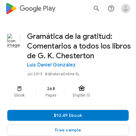
google_logo Play
search
help_outline
Gramática de la gratitud:
Comentarios a todos los libros
de G. K. Chesterton
Luis Daniel González
Jul 2013
· BibliotecaOnline SL
family_home
268
Ebook
Pages
Eligible
info
$10.49 Ebook
Free sample