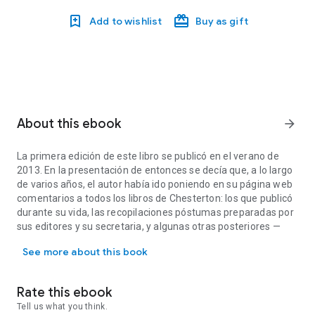
Add to wishlist
Buy as gift
About this ebook
arrow_forward
La primera edición de este libro se publicó en el verano de
2013. En la presentación de entonces se decía que, a lo largo
de varios años, el autor había ido poniendo en su página web
comentarios a todos los libros de Chesterton: los que publicó
durante su vida, las recopilaciones póstumas preparadas por
sus editores y su secretaria, y algunas otras posteriores —
La primera edición de este libro se publicó en el verano de 2013. 
unas con artículos de prensa inéditos en libros y otras con
See more about this book
excelentes selecciones de textos—.
Se decía también que Gramática de la gratitud completaba y
mejoraba todas esas reseñas, e incluía reseñas de varias
Rate this ebook
biografías, con la intención de ofrecer una presentación
Tell us what you think.
completa de la figura, el pensamiento y el estilo personal que