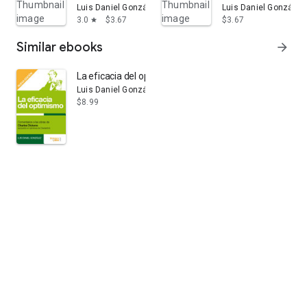
Luis Daniel González
Luis Daniel González
3.0
$3.67
$3.67
star
Similar ebooks
arrow_forward
La eficacia del optimismo
Luis Daniel González González
$8.99