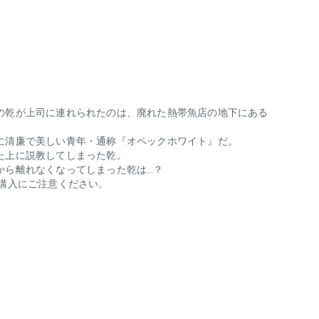
の乾が上司に連れられたのは、廃れた熱帯魚店の地下にある
に清廉で美しい青年・通称『オペックホワイト』だ。
た上に説教してしまった乾。
から離れなくなってしまった乾は…？
重複購入にご注意ください。
乾が上司に連れられたのは、廃れた熱帯魚店の地下にある会員制クラブ『