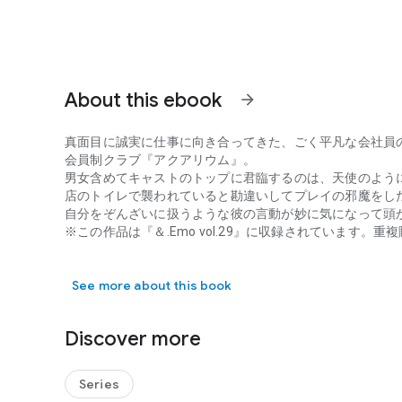
About this ebook
arrow_forward
真面目に誠実に仕事に向き合ってきた、ごく平凡な会社員
会員制クラブ『アクアリウム』。
男女含めてキャストのトップに君臨するのは、天使のよう
店のトイレで襲われていると勘違いしてプレイの邪魔をし
自分をぞんざいに扱うような彼の言動が妙に気になって頭
※この作品は『＆.Emo vol.29』に収録されています。
真面目に誠実に仕事に向き合ってきた、ごく平凡な会社員の
See more about this book
Discover more
Series