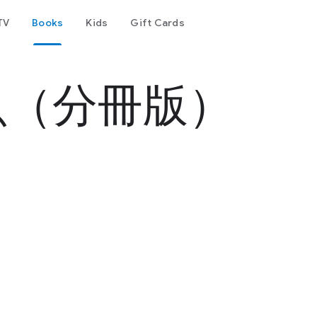
TV
Books
Kids
Gift Cards
魚（分冊版）