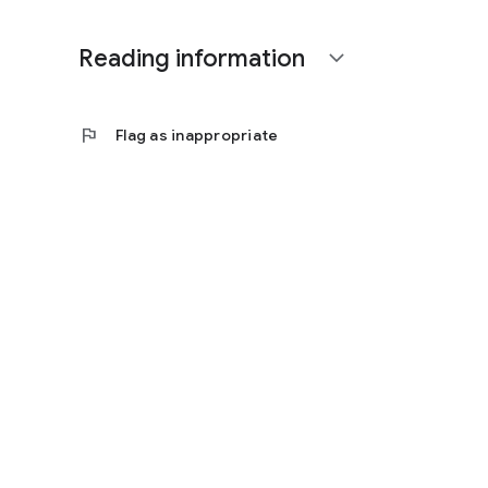
Reading information
expand_more
flag
Flag as inappropriate