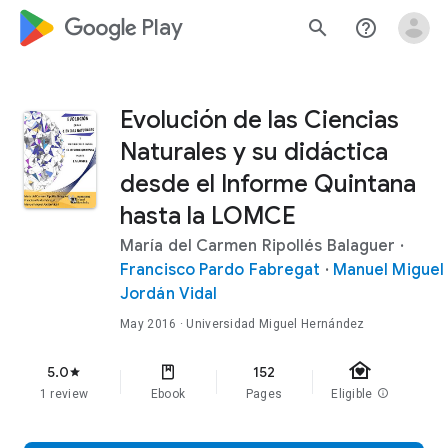
google_logo Play
search
help_outline
Evolución de las Ciencias
Naturales y su didáctica
desde el Informe Quintana
hasta la LOMCE
María del Carmen Ripollés Balaguer
·
Francisco Pardo Fabregat
·
Manuel Miguel
Jordán Vidal
May 2016
· Universidad Miguel Hernández
family_home
5.0
152
star
1 review
Ebook
Pages
Eligible
info