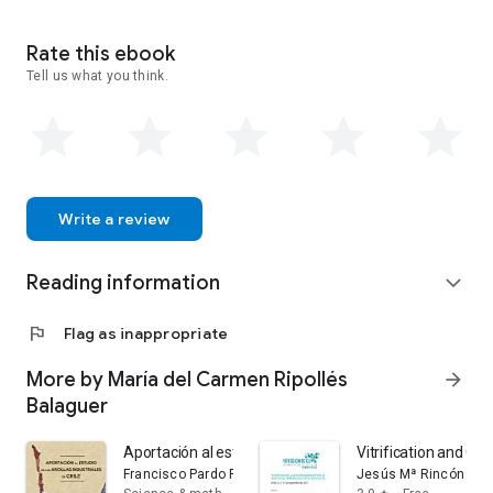
Rate this ebook
Tell us what you think.
Write a review
Reading information
expand_more
flag
Flag as inappropriate
More by María del Carmen Ripollés
arrow_forward
Balaguer
Aportación al estudio de las arcillas industriales en Chil
Vitrification and Ge
Francisco Pardo Fabregat
Jesús Mª Rincón