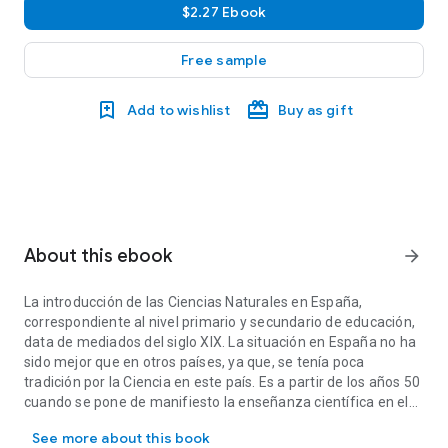
$2.27 Ebook
Free sample
Add to wishlist
Buy as gift
About this ebook
arrow_forward
La introducción de las Ciencias Naturales en España,
correspondiente al nivel primario y secundario de educación,
data de mediados del siglo XIX. La situación en España no ha
sido mejor que en otros países, ya que, se tenía poca
tradición por la Ciencia en este país. Es a partir de los años 50
cuando se pone de manifiesto la enseñanza científica en el
La introducción de las Ciencias Naturales en España, correspondient
nivel de Primaria y Secundaria. Anteriormente a los años 50
See more about this book
se daba más importancia a los aspectos literarios y