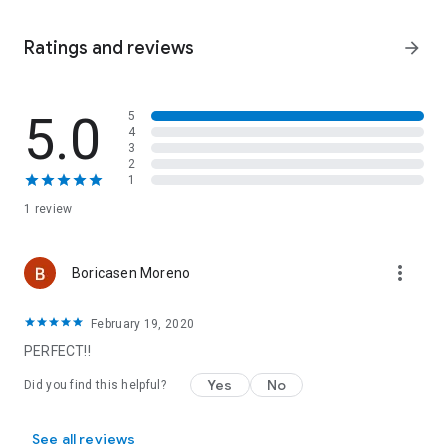
humanísticos.
Ratings and reviews
arrow_forward
5.0
5
4
3
2
1
1 review
more_vert
Boricasen Moreno
February 19, 2020
PERFECT!!
Yes
No
Did you find this helpful?
See all reviews