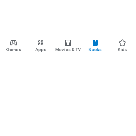
Games
Apps
Movies & TV
Books
Kids
Google Play
Play Pass
Play Points
Gift cards