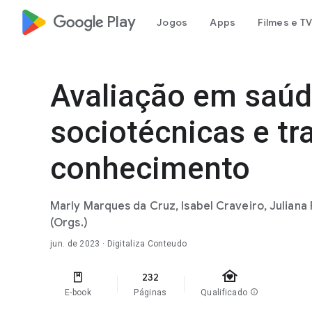
google_logo Play
Jogos
Apps
Filmes e TV
Avaliação em saúd
sociotécnicas e tr
conhecimento
Marly Marques da Cruz, Isabel Craveiro, Juliana
(Orgs.)
jun. de 2023
· Digitaliza Conteudo
family_home
232
E-book
Páginas
Qualificado
info