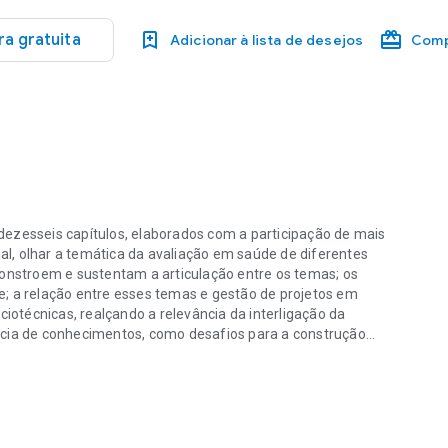
a gratuita
Adicionar à lista de desejos
Comp
dezesseis capítulos, elaborados com a participação de mais
l, olhar a temática da avaliação em saúde de diferentes
constroem e sustentam a articulação entre os temas; os
e; a relação entre esses temas e gestão de projetos em
ciotécnicas, realçando a relevância da interligação da
ncia de conhecimentos, como desafios para a construção
ezesseis capítulos, elaborados com a participação de mais de meia c
esse tanto para os estudiosos da área acadêmica e técnicos
sujeitos dos processos de saúde, com ênfase para a
cia de conhecimento que informam a tomada de decisão.
a e doutor em Saúde Internacional Professor na