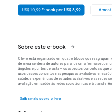
US$ 10,99
E-book por US$ 8,99
Amostr
Sobre este e-book
arrow_forward
O livro está organizado em quatro blocos que reagrupam 
de meia centena de autores para, de uma forma sequencia
ângulos e pontos de vista – os aspectos conceituais que 
usos desses conceitos nas pesquisas avaliativas em saúd
saúde; e experiências de estudos avaliativos e as redes so
avaliação em saúde às redes sociotécnicas e à transferê
O livro está organizado em quatro blocos que reagrupam d
participativa da Saúde Global. O livro se afigura de inter
da avaliação em saúde quanto para o fortalecimento dos 
Saiba mais sobre o livro
compreensão dos processos e mecanismos de transferên
— António Pedro Delgado Médico, mestre em Saúde Públic
Universidade de Cabo Verde