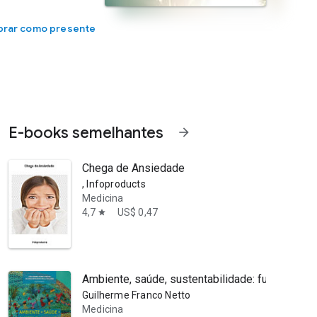
rar como presente
E-books semelhantes
arrow_forward
Chega de Ansiedade
, Infoproducts
Medicina
4,7
US$ 0,47
star
entena de autores para, de uma forma sequencial, olhar a temática d
Ambiente, saúde, sustentabilidade: fundamentos
Guilherme Franco Netto
Medicina