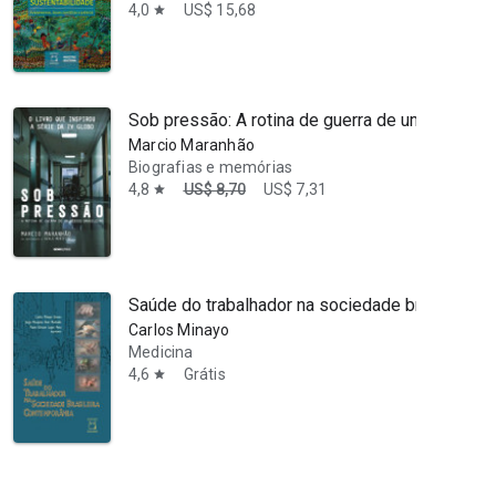
4,0
US$ 15,68
star
Sob pressão: A rotina de guerra de um médico b
Marcio Maranhão
Biografias e memórias
4,8
US$ 8,70
US$ 7,31
star
Saúde do trabalhador na sociedade brasileira 
Carlos Minayo
Medicina
4,6
Grátis
star