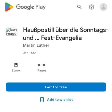
google_logo Play
search
help_outline
Haußpostill über die Sonntags-
und ... Fest-Evangelia
Martin Luther
Jan 1555
·
1000
Ebook
Pages
Get for free
Add to wishlist