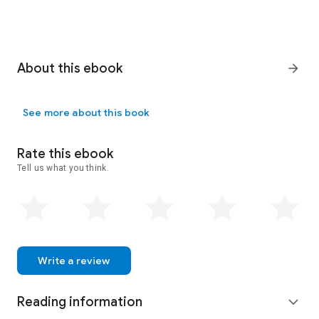
About this ebook
arrow_forward
See more about this book
Rate this ebook
Tell us what you think.
Write a review
Reading information
expand_more