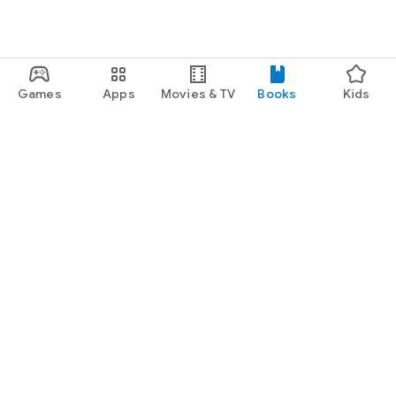
Games
Apps
Movies & TV
Books
Kids
Google Play
Play Pass
Play Points
Gift cards
Redeem
Refund policy