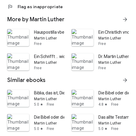
flag
Flag as inappropriate
More by Martin Luther
arrow_forward
Hauspostilla vber die Sontags vnd der fürnemesten Fes
Ein Christlich vnd v
Martin Luther
Martin Luther
Free
Free
Ein Schrifft ... wider den Eisleben (etc.)
Dr. Martin Luthers 
Martin Luther
Martin Luther
Free
Free
Similar ebooks
arrow_forward
Biblia, das ist, Die gantze Heilige Schrifft deudsch: Band
Die Bibel oder die h
Martin Luther
Martin Luther
5.0
Free
4.8
Free
star
star
Die Bibel oder die ganze heilige Schrift des alten un
Das allte Testament
Martin Luther
Martin Luther
5.0
Free
5.0
Free
star
star