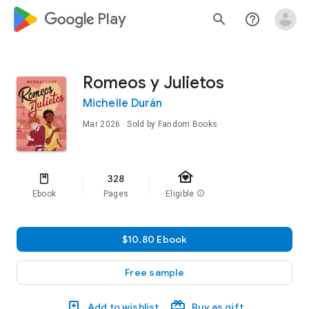
google_logo Play
search
help_outline
Romeos y Julietos
Michelle Durán
Mar 2026
· Sold by Fandom Books
family_home
328
Ebook
Pages
Eligible
info
$10.80 Ebook
Free sample
Add to wishlist
Buy as gift