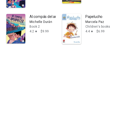
Al compás del amanecer
Papelucho
Michelle Durán
Marcela Paz
Book 2
Children's books
4.2
$9.99
4.4
$6.99
star
star