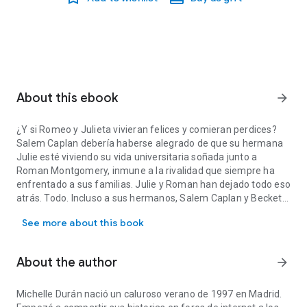
About this ebook
arrow_forward
¿Y si Romeo y Julieta vivieran felices y comieran perdices?
Salem Caplan debería haberse alegrado de que su hermana
Julie esté viviendo su vida universitaria soñada junto a
Roman Montgomery, inmune a la rivalidad que siempre ha
enfrentado a sus familias. Julie y Roman han dejado todo eso
atrás. Todo. Incluso a sus hermanos, Salem Caplan y Beckett
¿Y si Romeo y Julieta vivieran felices y comieran perdices? Sale
Montgomery, y a sus padres, que, humillados por el noviazgo
See more about this book
de sus primogénitos, se detestan más que nunca. Salem ya
no sabe qué hacer para contentarlos: está en el equipo de
fútbol, en el de debate, saca las mejores notas..., pero nada
About the author
arrow_forward
es suficiente. Quizás si lo eligen presidente el consejo
estudiantil, el humor de sus padres mejore... Pero ¿quién más
se presenta a las elecciones? Por supuesto: Beckett
Michelle Durán nació un caluroso verano de 1997 en Madrid.