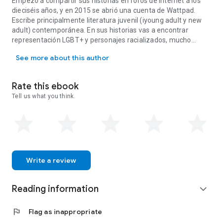
Montgomery. Y para colmo de males, además de su vecino y
Empezó a compartir sus historias en foros de internet a los
rival, Montgomery es el mejor amigo de Cruz, de quien Salem
dieciséis años, y en 2015 se abrió una cuenta de Wattpad.
está secreta y profundamente enamorado. ¿Por qué el
Escribe principalmente literatura juvenil (iyoung adult y new
cosmos no deja de poner al maldito Beckett Montgomery en
adult) contemporánea. En sus historias vas a encontrar
su camino?
representación LGBT+ y personajes racializados, mucho
Michelle Durán nació un caluroso verano de 1997 en Madrid. Empezó
humor, un poco de drama y, sobre todo, tropos y clichés.
See more about this author
Rate this ebook
Tell us what you think.
Write a review
Reading information
expand_more
flag
Flag as inappropriate