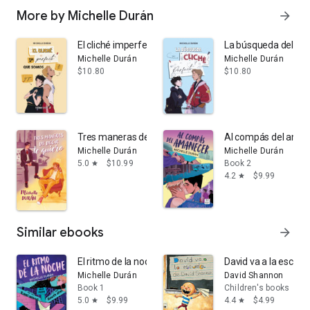
More by Michelle Durán
arrow_forward
El cliché imperfecto que somos tú y yo: Bilogía Cliché 2
La búsqueda del clic
Michelle Durán
Michelle Durán
$10.80
$10.80
Tres maneras de decir te quiero
Al compás del ama
Michelle Durán
Michelle Durán
5.0
$10.99
Book 2
star
4.2
$9.99
star
Similar ebooks
arrow_forward
El ritmo de la noche: Volumen 1
David va a la escuel
Michelle Durán
David Shannon
Book 1
Children's books
5.0
$9.99
4.4
$4.99
star
star