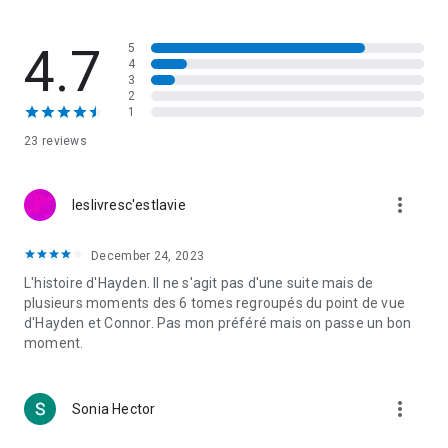
4.7
5
4
3
2
1
23 reviews
more_vert
leslivresc'estlavie
December 24, 2023
L'histoire d'Hayden. Il ne s'agit pas d'une suite mais de
plusieurs moments des 6 tomes regroupés du point de vue
d'Hayden et Connor. Pas mon préféré mais on passe un bon
moment.
more_vert
Sonia Hector