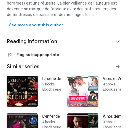
hommes) est une réussite. La bienveillance de l'auteure est
devenue sa marque de fabrique avec des histoires emplies
de tendresse, de passion et de messages forts.
Après le succès de Toi. Moi. et les étoiles et Emmène-moi à l'oc
See more about this author
Reading information
expand_more
flag
Flag as inappropriate
Similar series
arrow_forward
La série de l'Ange déchu
Vices et Vertu
3 books
4 books
Ebook series
Ebook series
L’enfer de Burberry Prep
À nos démons
4 books
3 books
Ebook series
Ebook series