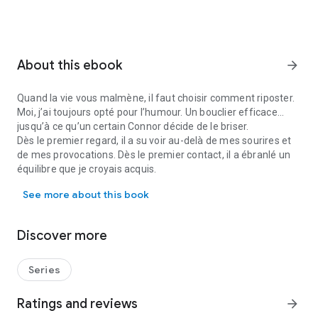
About this ebook
arrow_forward
Quand la vie vous malmène, il faut choisir comment riposter.
Moi, j’ai toujours opté pour l’humour. Un bouclier efficace...
jusqu’à ce qu’un certain Connor décide de le briser.
Dès le premier regard, il a su voir au-delà de mes sourires et
de mes provocations. Dès le premier contact, il a ébranlé un
équilibre que je croyais acquis.
Quand la vie vous malmène, il faut choisir comment riposter. Moi, j’
Mais si Connor est prêt à se battre pour moi, il ignore encore
See more about this book
une chose : je suis une tempête. Et dans une tempête, on ne
sort jamais indemne.
Des choix devront être faits. Des décisions prises.
Discover more
Entre nous, le combat ne fait que commencer.
Series
Ratings and reviews
arrow_forward