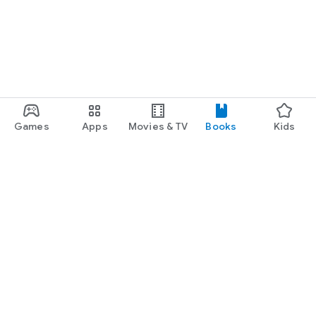
Games
Apps
Movies & TV
Books
Kids
Google Play
Play Pass
Play Points
Gift cards