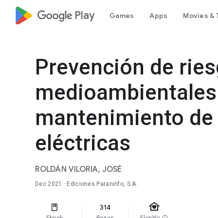
google_logo Play
Games
Apps
Movies & 
Prevención de ries
medioambientales 
mantenimiento de 
eléctricas
ROLDÁN VILORIA, JOSÉ
Dec 2021
· Ediciones Paraninfo, S.A.
family_home
314
info