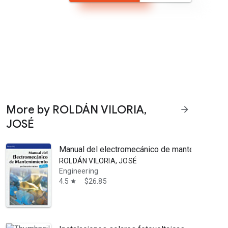
More by ROLDÁN VILORIA,
arrow_forward
JOSÉ
Manual del electromecánico de mantenimiento
ROLDÁN VILORIA, JOSÉ
Engineering
4.5
$26.85
star
s en el montaje y mantenimiento de instalaciones eléctricas, incluida