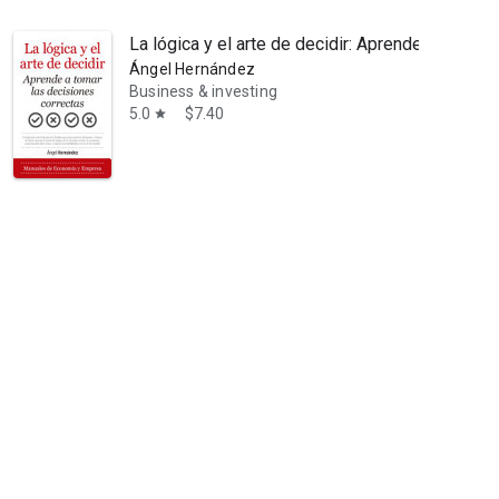
La lógica y el arte de decidir: Aprende a tomar 
Ángel Hernández
Business & investing
5.0
$7.40
star