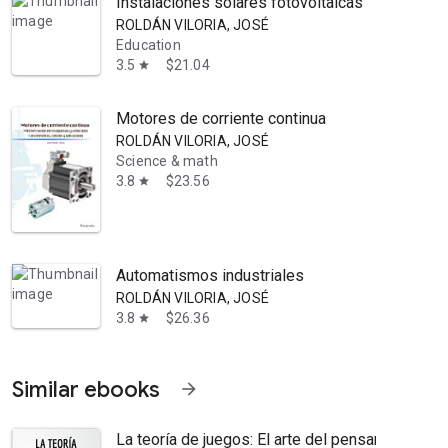
Instalaciones solares fotovoltaicas
ROLDÁN VILORIA, JOSÉ
Education
3.5
$21.04
star
Motores de corriente continua
ROLDÁN VILORIA, JOSÉ
Science & math
3.8
$23.56
star
Automatismos industriales
ROLDÁN VILORIA, JOSÉ
3.8
$26.36
star
Similar ebooks
arrow_forward
La teoría de juegos: El arte del pensamiento es