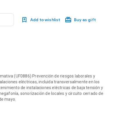
Add to wishlist
Buy as gift
ormativa (UF0886) Prevención de riesgos laborales y
aciones eléctricas, incluida transversalmente en los
nimiento de instalaciones eléctricas de baja tensión y
afonía, sonorización de locales y circuito cerrado de
 de mayo.
Formativa (UF0886) Prevención de riesgos laborales y medioambientale
, al aplicarlos, le permitirán realizar su trabajo con
en cuatro capítulos: