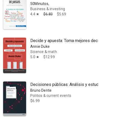
50Minutos,
Business & investing
4.4
$6.83
$5.69
star
Decide y apuesta: Toma mejores decisiones y en
Annie Duke
Science & math
5.0
$12.99
star
Decisiones públicas: Análisis y estudio de los 
Bruno Dente
Politics & current events
$6.99