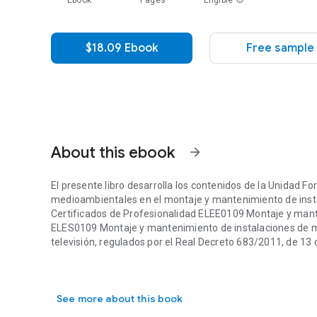
Ebook
Pages
Eligible
$18.09 Ebook
Free sample
About this ebook
arrow_forward
El presente libro desarrolla los contenidos de la Unidad F
medioambientales en el montaje y mantenimiento de instal
Certificados de Profesionalidad ELEE0109 Montaje y mante
ELES0109 Montaje y mantenimiento de instalaciones de meg
televisión, regulados por el Real Decreto 683/2011, de 13
El presente libro desarrolla los contenidos de la Unidad 
Esta obra proporciona al electricista unos conocimientos que
See more about this book
seguridad frente a los riesgos laborales. Está organizada 